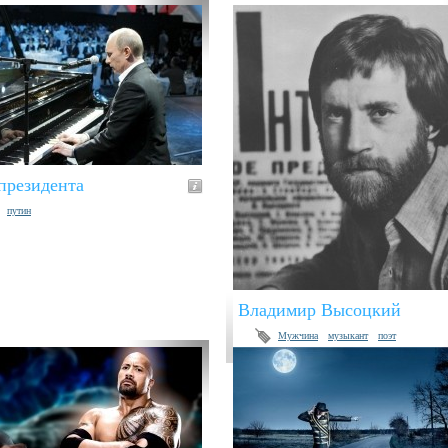
президента
путин
Владимир Высоцкий
Мужчина
музыкант
поэт