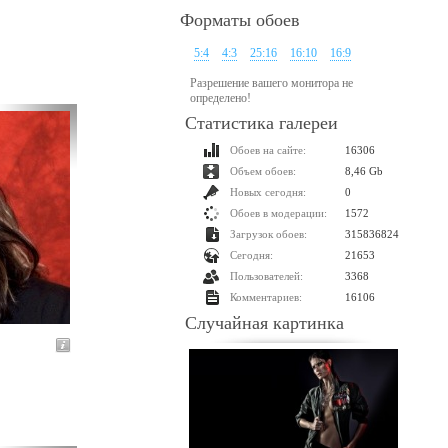
Форматы обоев
5:4
4:3
25:16
16:10
16:9
Разрешение вашего монитора не
определено!
Статистика галереи
Обоев на сайте:
16306
Объем обоев:
8,46 Gb
Новых сегодня:
0
Обоев в модерации:
1572
Загрузок обоев:
315836824
Сегодня:
21653
Пользователей:
3368
Комментариев:
16106
Случайная картинка