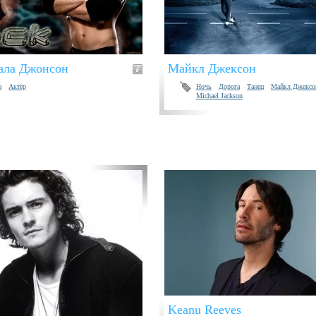
ала Джонсон
Майкл Джексон
а
Актёр
Ночь
Дорога
Танец
Майкл Джексо
Michael Jackson
Keanu Reeves