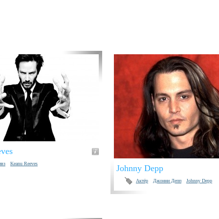
ves
ивз
Keanu Reeves
Johnny Depp
Актёр
Джонни Депп
Johnny Depp