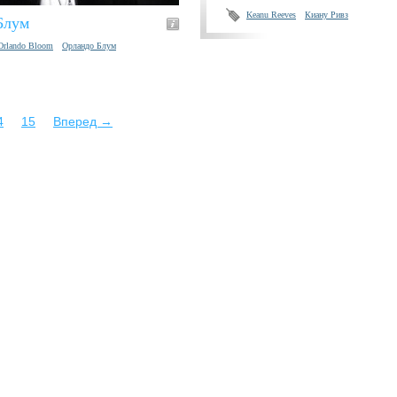
Keanu Reeves
Киану Ривз
Блум
Orlando Bloom
Орландо Блум
4
15
Вперед →