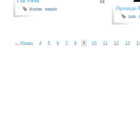
Гай Ричи
Орландо 
Мужчина
режиссёр
Актёр
← Назад
4
5
6
7
8
9
10
11
12
13
1