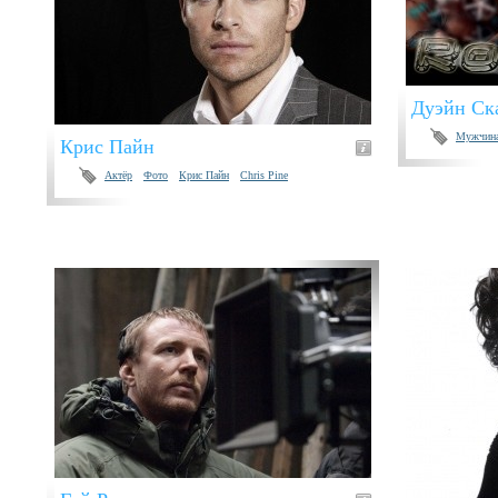
Дуэйн Ск
Мужчин
Крис Пайн
Актёр
Фото
Крис Пайн
Chris Pine