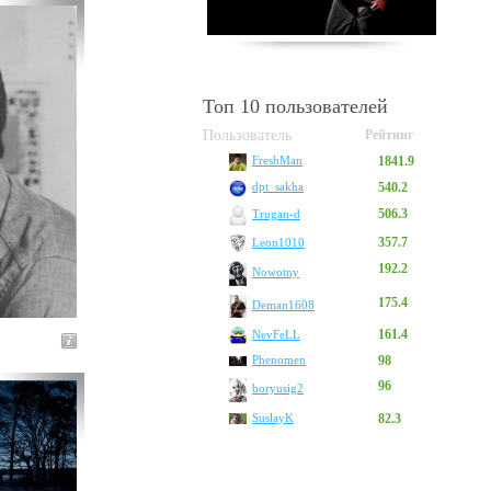
Топ 10 пользователей
Пользователь
Рейтинг
1841.9
FreshMan
540.2
dpt_sakha
506.3
Trugan-d
357.7
Leon1010
192.2
Nowotny
175.4
Deman1608
161.4
NevFeLL
Phenomen
98
96
boryusig2
SuslayK
82.3