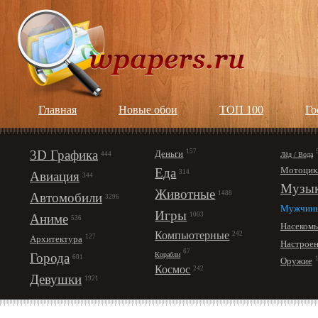
Главная
Новые обои
ТОП 100
Го
3D Графика
157
Деньги
Лёд / Вода
444
Мотоцик
Еда
314
Авиация
344
Музы
Животные
1488
Автомобили
3296
Мужчин
Игры
1003
Аниме
536
Насеком
Компьютерные
242
127
Архитектура
Настрое
67
Корабли
Города
601
Оружие
Космос
242
Девушки
1921