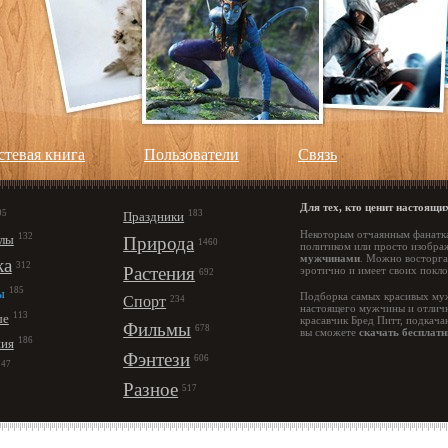
стевая книга
Пользователи
Cвязь
Для тех, кто ценит настоящ
95
183
Праздники
Некоторым отчаянным фанатка
132
лы
Природа
1460
политиком или просто изобра
мужчинами
. Можно восторгат
ка
312
Растения
эротично и имеет своих покл
692
185
ы
Подборка самых красивых муж
Спорт
234
настоящего мужчины и отлично
113
ые
красавчик Бред Питт, подкача
Фильмы
678
вы сможете
скачать бесплат
186
ния
Фэнтези
606
147
Разное
517