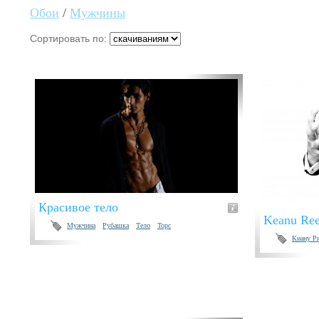
Обои
/
Мужчины
Сортировать по:
Красивое тело
Keanu Ree
Мужчина
Рубашка
Тело
Торс
Киану Р