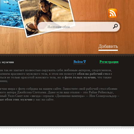
Добавить
Войти ∇
Регистрация
их мужчин
м так не хватает полностью окружить себя любимым актером, спортсменом,
жением красивого мужского тела, в этом им помогут
обои на рабочий стол с
ься не только красотой женского тела, но и
фото голых мужчин
, что также
онниц.
чин мира с фото собрана на нашем сайте. Замостите свой рабочий стол обоями
го актера Джейсона Стетхема. Даже если ваш эталон – это Райан Рейнольдс,
нный Уилл Смит или «звезда» сериала «Дневники вампира» -- Иен Сомерхальдер –
ные обои этих мужчин
у нас на сайте.