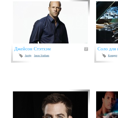
Джейсон Стэтхэм
Соло для 
Актёр
Jason Statham
Концерт