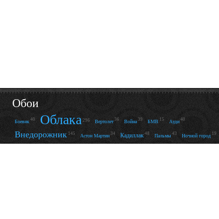
Обои
Облака
40
36
39
15
40
296
Боевик
Вертолет
Война
БМВ
Ауди
Внедорожник
145
34
48
43
19
Кадиллак
Астон Мартин
Пальмы
Ночной город
Река
Машина
13
152
14
20
49
121
15
Пустыня
Ск
Фонари
Зверь
Змея
Фары
Кабриолет
Грудь
24
90
193
61
237
Платье
Купальник
Отр
Ретро
Пляж
122
92
56
27
25
41
Нижнее бельё
Улыбка
Комната
Леопард
Стекло
Свет
76
138
28
66
14
53
34
Абстракция
Волны
Металл
Неон
Корвет
Линии
Ц