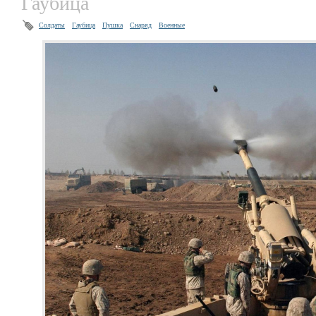
Гаубица
Солдаты
Гаубица
Пушка
Снаряд
Военные