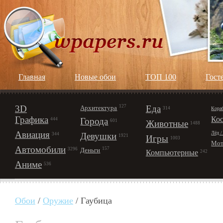
Главная
Новые обои
ТОП 100
Гост
3D
127
Еда
Архитектура
Кора
314
Графика
Ко
Города
444
601
Животные
1488
Авиация
Лёд /
Девушки
344
1921
Игры
1003
Мот
Автомобили
157
Деньги
3296
Компьютерные
242
Аниме
536
Обои
/
Оружие
/ Гаубица