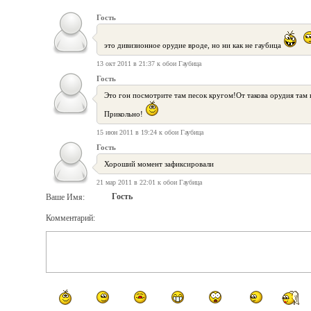
Гость
это дивизионное орудие вроде, но ни как не гаубица
13 окт 2011 в 21:37 к обои Гаубица
Гость
Это гон посмотрите там песок кругом!От такова орудия там 
Прикольно!
15 июн 2011 в 19:24 к обои Гаубица
Гость
Хороший момент зафиксировали
21 мар 2011 в 22:01 к обои Гаубица
Гость
Ваше Имя:
Комментарий: