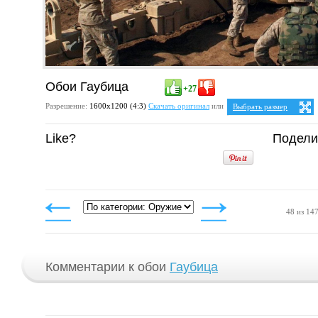
Обои Гаубица
+27
Разрешение:
1600х1200 (4:3)
Скачать оригинал
или
Выбрать размер
Ваше разрешение:
Не оп
Like?
Подели
5:4
25:
1280x1024
1600x1280
4:3
1024x768
1152x864
1280x960
1400x1050
1600x1200
48 из 14
Комментарии к обои
Гаубица