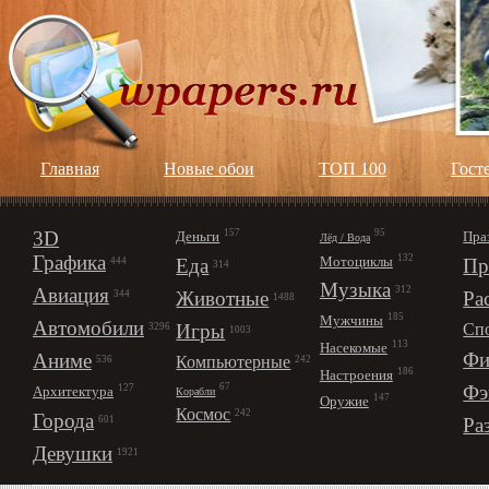
Главная
Новые обои
ТОП 100
Гост
3D
157
95
Деньги
Пра
Лёд / Вода
Графика
132
Мотоциклы
Еда
Пр
444
314
Музыка
312
Авиация
Животные
Ра
344
1488
185
Мужчины
Автомобили
Игры
Сп
3296
1003
113
Насекомые
Фи
Аниме
Компьютерные
242
536
186
Настроения
67
Фэ
127
Архитектура
Корабли
147
Оружие
Космос
242
Города
Ра
601
Девушки
1921