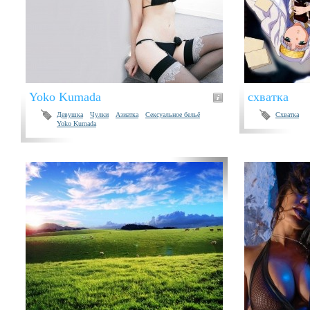
Yoko Kumada
схватка
Девушка
Чулки
Азиатка
Сексуальное бельё
Схватка
Yoko Kumada