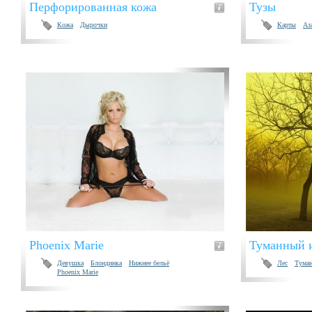
Перфорированная кожа
Тузы
Кожа
Дырочки
Карты
Аз
Phoenix Marie
Туманный и
Девушка
Блондинка
Нижнее бельё
Лес
Тума
Phoenix Marie