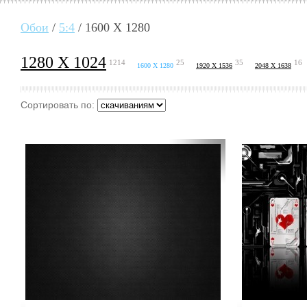
Обои
/
5:4
/ 1600 X 1280
1280 X 1024
1214
25
35
16
1600 X 1280
1920 X 1536
2048 X 1638
Сортировать по: