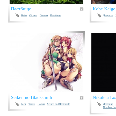
Пастбище
Kobe Kaige
Небо
Облака
Поляна
Пастбище
Девушка
Seiken no Blacksmith
Nikoleta Lo
Меч
Телки
Попки
Seiken no Blacksmith
Девушка
Nikoleta Lo