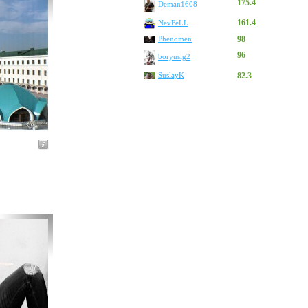
175.4
Deman1608
161.4
NevFeLL
Phenomen
98
96
boryusig2
SuslayK
82.3