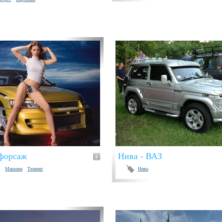
форсаж
Нива - ВАЗ
Машина
Тюнинг
Нива