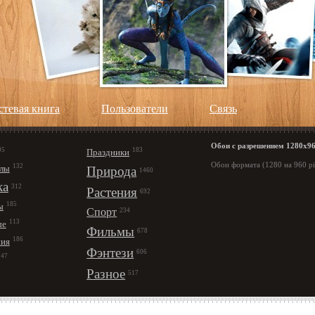
стевая книга
Пользователи
Cвязь
Обои с разрешением 1280х9
95
183
Праздники
Обои формата (1280 на 960 pi
132
лы
Природа
1460
ка
312
Растения
692
185
ы
Спорт
234
113
ые
Фильмы
678
186
ния
Фэнтези
606
147
Разное
517