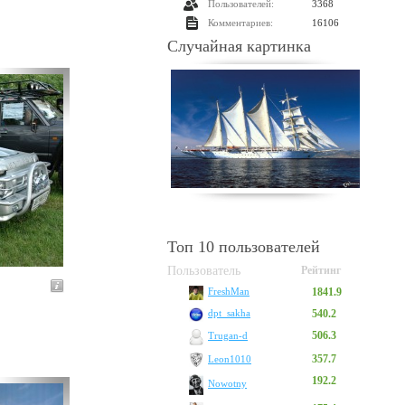
Пользователей:
3368
Комментариев:
16106
Случайная картинка
Топ 10 пользователей
Пользователь
Рейтинг
1841.9
FreshMan
540.2
dpt_sakha
506.3
Trugan-d
357.7
Leon1010
192.2
Nowotny