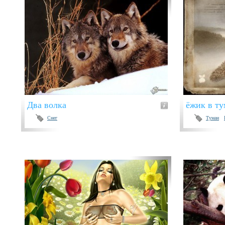
Два волка
ёжик в ту
Снег
Туман