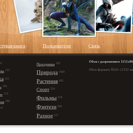
стевая книга
Пользователи
Cвязь
Обои с разрешением 1152х86
95
183
Праздники
Обои формата XGA+ (1152 на 
132
лы
Природа
1460
ка
312
Растения
692
185
ы
Спорт
234
113
ые
Фильмы
678
186
ния
Фэнтези
606
147
Разное
517