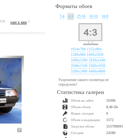
Форматы обоев
5:4
4:3
25:16
16:10
16:9
158
2
6400 X 4800
1024x768
1152x864
1280x960
1400x1050
1600x1200
1920x1440
2048x1536
2560x1920
3200x2400
6400x4800
Разрешение вашего монитора не
определено!
Статистика галереи
Обоев на сайте:
16306
Объем обоев:
8,46 Gb
Новых сегодня:
0
Обоев в модерации:
1572
Загрузок обоев:
315799093
Сегодня:
24280