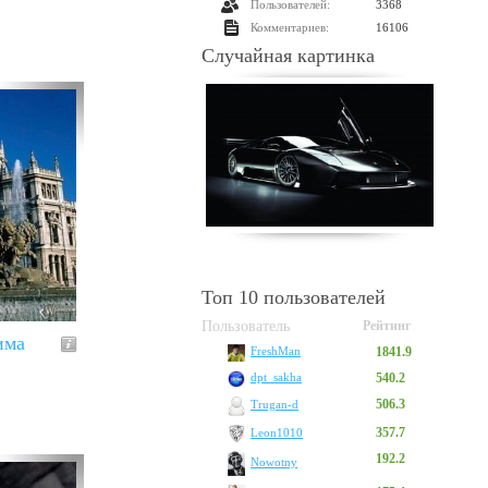
Пользователей:
3368
Комментариев:
16106
Случайная картинка
Топ 10 пользователей
Пользователь
Рейтинг
има
1841.9
FreshMan
540.2
dpt_sakha
506.3
Trugan-d
357.7
Leon1010
192.2
Nowotny