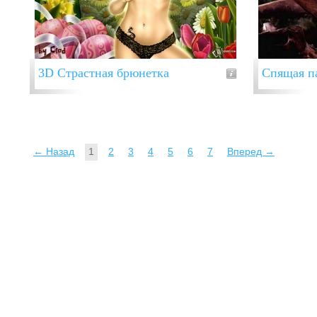
3D Страстная брюнетка
Спящая п
← Назад
1
2
3
4
5
6
7
Вперед →