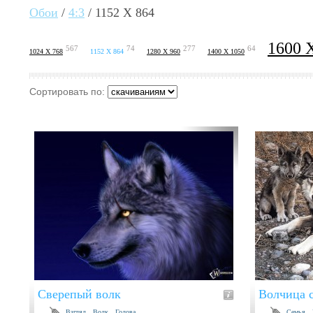
Обои
/
4:3
/ 1152 X 864
1600 
567
74
277
64
1024 X 768
1152 X 864
1280 X 960
1400 X 1050
Сортировать по:
Сверепый волк
Волчица 
Взгляд
Волк
Голова
Семья