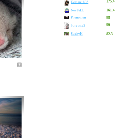
175.4
Deman1608
161.4
NevFeLL
Phenomen
98
96
boryusig2
SuslayK
82.3