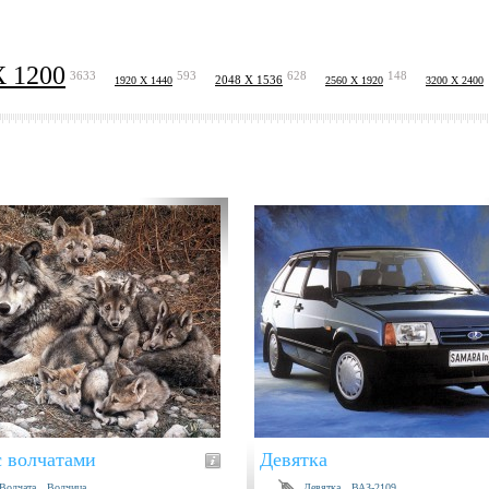
X 1200
3633
593
628
148
2048 X 1536
1920 X 1440
2560 X 1920
3200 X 2400
с волчатами
Девятка
Волчата
Волчица
Девятка
ВАЗ-2109