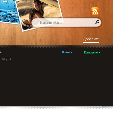
Добавить
Войти ∇
Регистрация
4
864 pix).