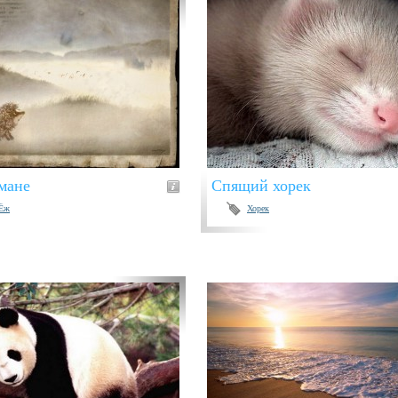
мане
Спящий хорек
Ёж
Хорек