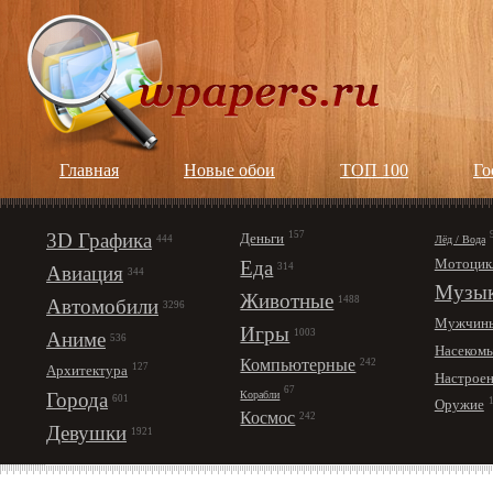
Главная
Новые обои
ТОП 100
Го
3D Графика
157
Деньги
Лёд / Вода
444
Мотоцик
Еда
314
Авиация
344
Музы
Животные
1488
Автомобили
3296
Мужчин
Игры
1003
Аниме
536
Насеком
Компьютерные
242
127
Архитектура
Настрое
67
Корабли
Города
601
Оружие
Космос
242
Девушки
1921