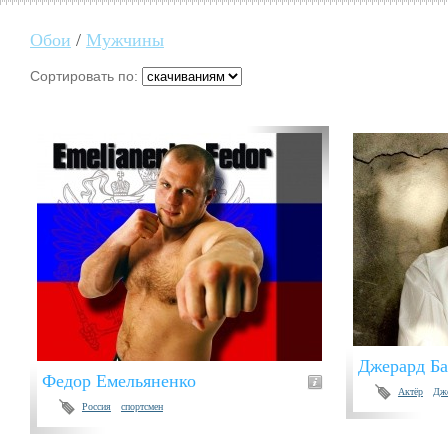
Обои
/
Мужчины
Сортировать по:
Джерард Ба
Федор Емельяненко
Актёр
Дже
Россия
спортсмен