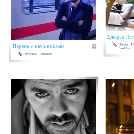
Джаред Ле
Листья
М
Парень с наушниками
Jared Leto
Мужчина
Наушники