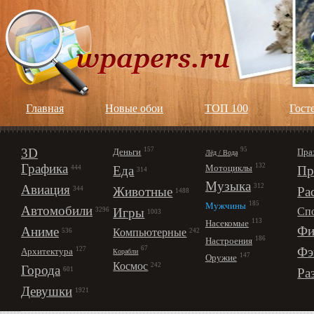
Главная
Новые обои
ТОП 100
Гост
3D
157
95
Деньги
Пра
Лёд / Вода
Графика
132
Мотоциклы
Еда
Пр
444
314
Музыка
312
Авиация
Животные
Ра
344
1488
185
Мужчины
Автомобили
Игры
Сп
3296
1003
113
Насекомые
Фи
Аниме
Компьютерные
242
536
186
Настроения
67
Фэ
127
Архитектура
Корабли
147
Оружие
Космос
242
Города
Ра
601
Девушки
1921