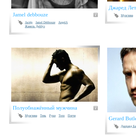
Джаред Ле
Jamel debbouze
Мужчина
Актёр
Jamel Debbouze
AngelA
Жамель Деббуз
Полуобнажённый мужчина
Мужчина
Тень
Руки
Тело
Плечи
Gerard Butl
Джерард Ба