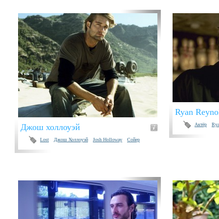
Ryan Reyno
Актёр
Rya
Джош холлоуэй
Lost
Джош Холлоуэй
Josh Holloway
Сойер