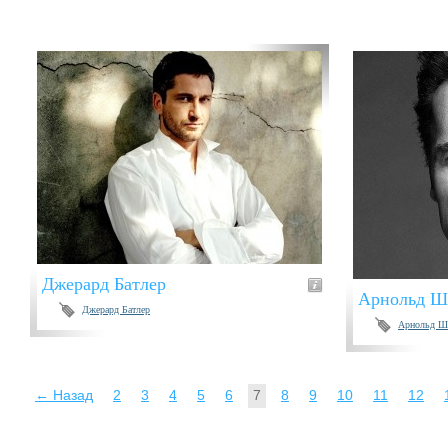
Джерард Батлер
Арнольд Ш
Джерард Батлер
Арнольд Шв
← Назад
2
3
4
5
6
7
8
9
10
11
12