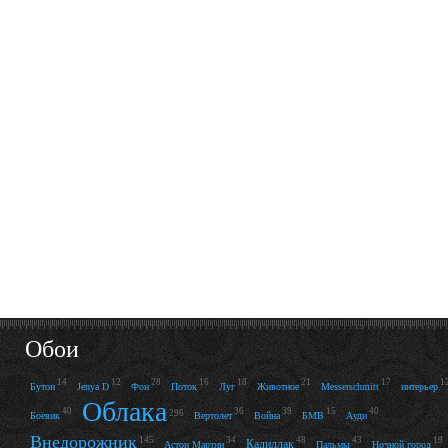
Обои
14
12
28
16
18
21
17
1
Бутон
Jenya D
Фон
Поток
Луг
Животное
Messerschmitt
интерьер
Облака
40
36
39
15
40
296
Боевик
Вертолет
Война
БМВ
Ауди
Внедорожник
145
34
48
43
19
Кадиллак
Астон Мартин
Пальмы
Ночной город