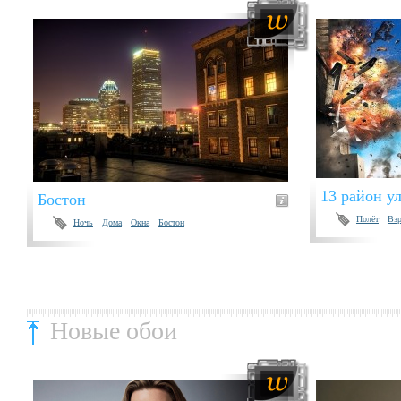
13 район у
Бостон
Полёт
Вз
Ночь
Дома
Окна
Бостон
Новые обои