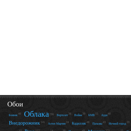
Обои
Облака
40
36
39
15
40
296
Боевик
Вертолет
Война
БМВ
Ауди
Внедорожник
145
34
48
43
19
Кадиллак
Астон Мартин
Пальмы
Ночной город
13
152
14
20
49
121
15