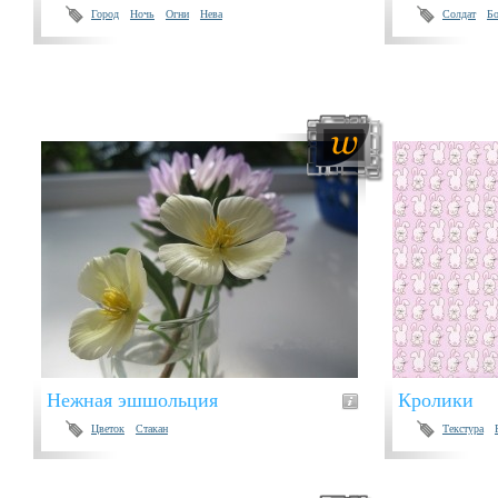
Город
Ночь
Огни
Нева
Солдат
Б
Нежная эшшольция
Кролики
Цветок
Стакан
Текстура