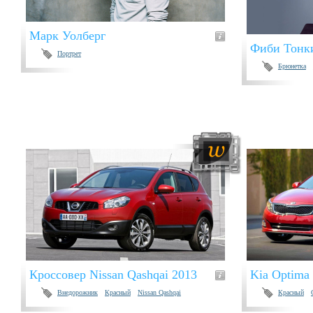
Марк Уолберг
Фиби Тонк
Портрет
Брюнетка
Кроссовер Nissan Qashqai 2013
Kia Optima
Внедорожник
Красный
Nissan Qashqai
Красный