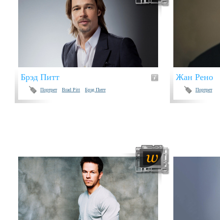
Брэд Питт
Жан Рено
Портрет
Brad Pitt
Брэд Питт
Портрет