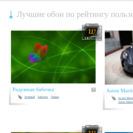
Лучшие обои по рейтингу польз
Радужная бабочка
Aston Mart
Зелёный
Бабочка
Линии
Астон Март
Aston Marti