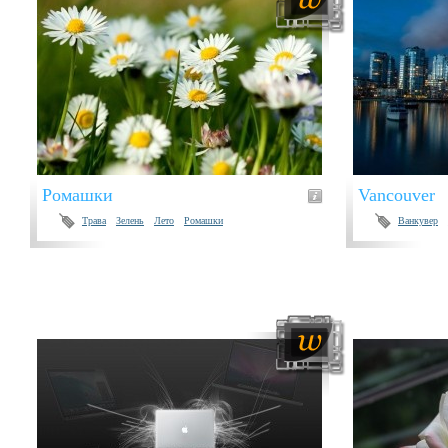
Ромашки
Vancouver
Трава
Зелень
Лето
Ромашки
Ванкувер