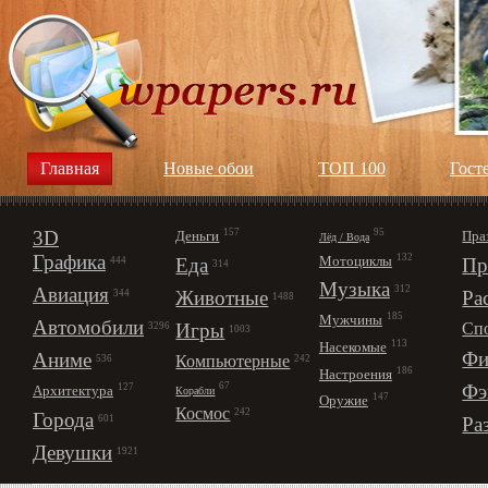
Главная
Новые обои
ТОП 100
Гост
3D
157
95
Деньги
Пра
Лёд / Вода
Графика
132
Мотоциклы
Еда
Пр
444
314
Музыка
312
Авиация
Животные
Ра
344
1488
185
Мужчины
Автомобили
Игры
Сп
3296
1003
113
Насекомые
Фи
Аниме
Компьютерные
242
536
186
Настроения
67
Фэ
127
Архитектура
Корабли
147
Оружие
Космос
242
Города
Ра
601
Девушки
1921