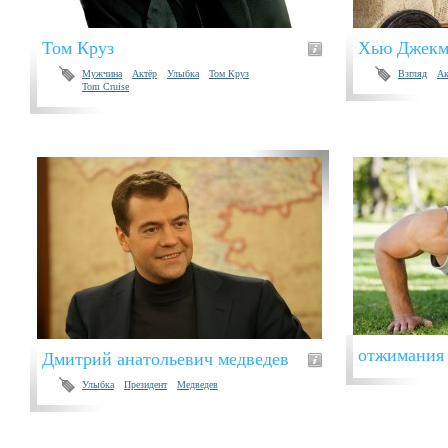
Том Круз
Хью Джекм
Мужчина
Актёр
Улыбка
Том Круз
Взгляд
Ак
Tom Cruise
отжимания 
Дмитрий анатольевич медведев
Улыбка
Президент
Медведев