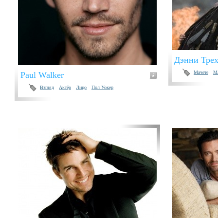
Дэнни Трех
Мачете
Ma
Paul Walker
Взгляд
Актёр
Лицо
Пол Уокер