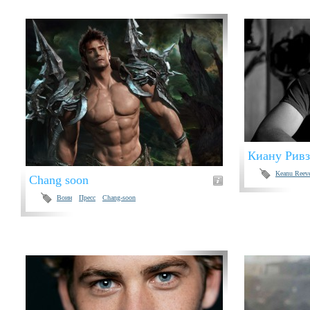
Киану Ривз
Keanu Reev
Chang soon
Воин
Пресс
Chang-soon