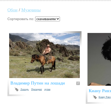
Обои
/
Мужчины
Сортировать по:
Владимир Путин на лошади
Лошадь
Президент
путин
Киану Ривз
Киану Ривз