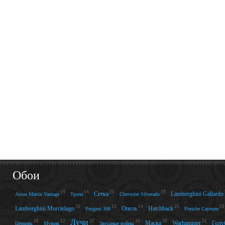
Обои
19
14
21
19
Сетка
Lamborghini Gallardo
Aston Martin Vantage
Тропа
Chevrolet Silverado
26
13
24
25
19
Lamborghini Murcielago
Опель
Hatchback
Peugeot 308
Porsche Cayenne
Лучи
16
12
37
16
20
21
Маска
Warhammer
Голу
Церковь
Мужик
Звездные войны