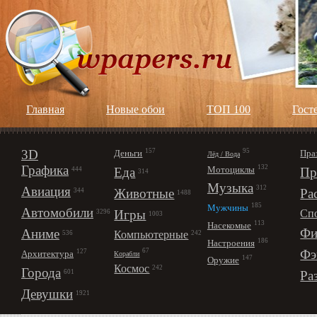
Главная
Новые обои
ТОП 100
Гост
3D
157
95
Деньги
Пра
Лёд / Вода
Графика
132
Мотоциклы
Еда
Пр
444
314
Музыка
312
Авиация
Животные
Ра
344
1488
185
Мужчины
Автомобили
Игры
Сп
3296
1003
113
Насекомые
Фи
Аниме
Компьютерные
242
536
186
Настроения
67
Фэ
127
Архитектура
Корабли
147
Оружие
Космос
242
Города
Ра
601
Девушки
1921