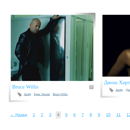
Джош Харт
Bruce Willis
Актёр
Дж
Актёр
Брюс Уиллис
Bruce Willis
← Назад
1
2
3
4
5
6
7
8
9
10
11
1