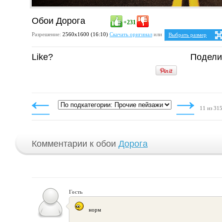
Обои Дорога
+231
Разрешение:
2560х1600 (16:10)
Скачать оригинал
или
Выбрать размер
Ваше разрешение:
Не 
Like?
Подели
5:4
2
1280x1024
1600x1280
1920x1536
2048x1638
2560x2048
4:3
1024x768
1152x864
11 из 31
1280x960
1400x1050
1600x1200
1920x1440
2048x1536
2560x1920
Комментарии к обои
Дорога
Гость
норм