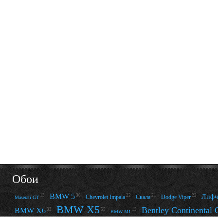
Обои
BMW 5
13
36
22
21
22
Лифч
Chevrolet Impala
Скала
Dodge Viper
Maserati GT
BMW X5
Bentley Continental
BMW X6
33
13
55
BMW M1