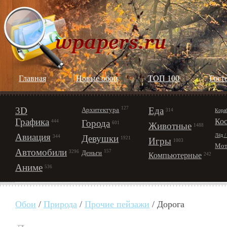
Главная
Новые обои
ТОП 100
Гост
3D
127
Еда
Архитектура
Кора
314
Графика
Ко
Города
444
601
Животные
1488
Авиация
Лёд /
Девушки
344
1921
Игры
1003
Мот
Автомобили
157
Деньги
3296
Компьютерные
242
Аниме
536
Обои
/
Природа
/
Прочие пейзажи
/ Дорога