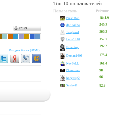
Топ 10 пользователей
Пользователь
Рейтинг
1841.9
FreshMan
540.2
dpt_sakha
17599
506.3
Trugan-d
357.7
Leon1010
192.2
Nowotny
Код для блога (HTML)
175.4
Deman1608
161.4
NevFeLL
Phenomen
98
96
boryusig2
SuslayK
82.3