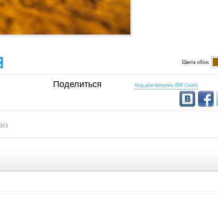
Цвета обои
определено
Поделиться
5:16
16:10
Код для форума (BB Code)
1200x768
1280x800
1500x1000
1440x900
1600x1024
1536x960
16:9
1280x720
1366x768
 315
1600x900