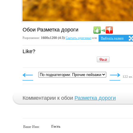
Обои Разметка дороги
+6
Разрешение:
1600х1200 (4:3)
Скачать оригинал
или
Выбрать размер
Ваше разрешение:
Не 
Like?
5:4
2
1280x1024
1600x1280
4:3
1024x768
1152x864
1280x960
122 из
1400x1050
1600x1200
Комментарии к обои
Разметка дороги
Гость
Ваше Имя: