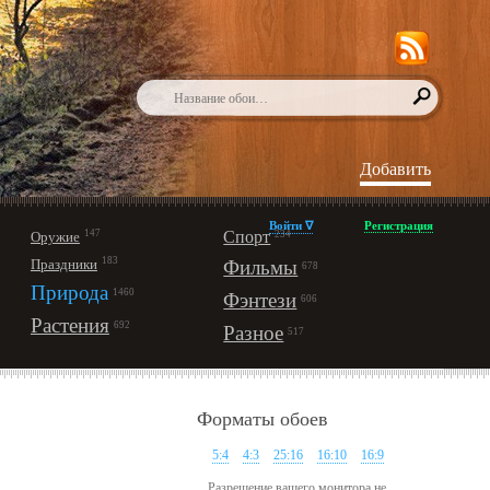
Добавить
Войти ∇
Регистрация
147
Спорт
Оружие
234
183
Праздники
Фильмы
678
Природа
1460
Фэнтези
606
Растения
692
Разное
517
Форматы обоев
5:4
4:3
25:16
16:10
16:9
Разрешение вашего монитора не