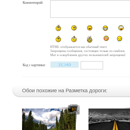
Комментарий:
HTML отображается как обычный текст.
Запрещены сообщения, состоящие только из смайлов.
Мат и оскорбления других пользователей запрещены!
Код с картинки:
Обои похожие на Разметка дороги: