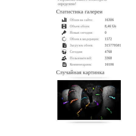
определено!
Статистика галереи
Обоев на сайте:
16306
Объем обоев:
8,46 Gb
Новых сегодня:
0
Обоев в модерации:
1572
Загрузок обоев:
315779581
Сегодня:
4768
Пользователей:
3368
Комментариев:
16106
Случайная картинка