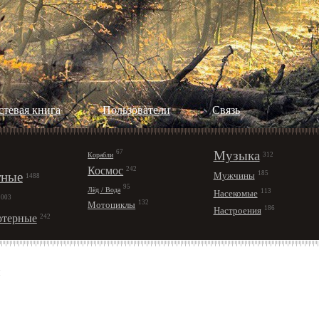
стевая книга
Пользователи
Cвязь
67
Музыка
Корабли
312
Космос
242
ные
185
Мужчины
1488
95
Лёд / Вода
113
Насекомые
1003
132
Мотоциклы
186
Настроения
терные
242
и