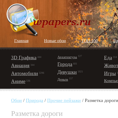
Главная
Новые обои
ТОП 100
Го
3D Графика
127
Еда
Архитектура
444
314
Города
601
Авиация
Живот
344
Девушки
1921
Автомобили
Игры
3296
157
Деньги
Аниме
Компью
536
Обои
/
Природа
/
Прочие пейзажи
/ Разметка дорог
Разметка дороги