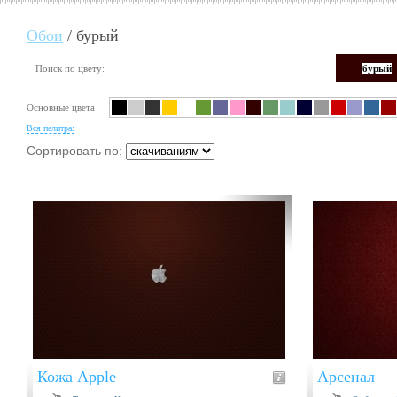
Обои
/ бурый
Поиск по цвету:
бурый
Основные цвета
Вся палитра:
Сортировать по:
Кожа Apple
Арсенал