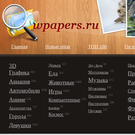
Главная
Новые обои
ТОП 100
Гост
3D
157
95
Деньги
Пра
Лёд / Вода
Графика
132
Мотоциклы
Еда
Пр
444
314
Музыка
312
Авиация
Животные
Ра
344
1488
185
Мужчины
Автомобили
Игры
Сп
3296
1003
113
Насекомые
Фи
Аниме
Компьютерные
242
536
186
Настроения
67
Фэ
127
Архитектура
Корабли
147
Оружие
Космос
242
Города
Ра
601
Девушки
1921