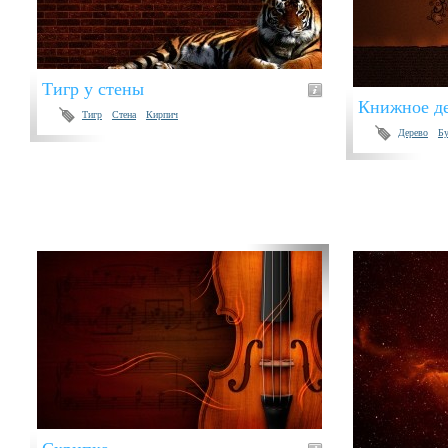
Тигр у стены
Книжное д
Тигр
Стена
Кирпич
Дерево
Б