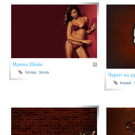
Ирина Шейк
Девушка
Модель
Череп на к
Красный