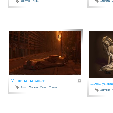
Текстура
Кожа
Эмблема
Машина на закате
Преступная
Закат
Машина
Улица
Фонарь
Девушка