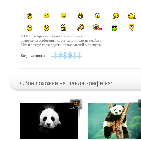
HTML отображается как обычный текст.
Запрещены сообщения, состоящие только из смайлов.
Мат и оскорбления других пользователей запрещены!
Код с картинки:
Обои похожие на Панда-конфетка: