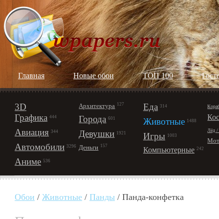
Главная
Новые обои
ТОП 100
Гост
3D
127
Еда
Архитектура
Кора
314
Графика
Ко
Города
444
601
Животные
1488
Авиация
Лёд /
Девушки
344
1921
Игры
1003
Мот
Автомобили
157
Деньги
3296
Компьютерные
242
Аниме
536
Обои
/
Животные
/
Панды
/ Панда-конфетка