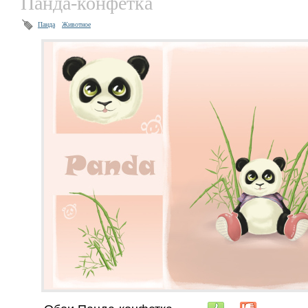
Панда-конфетка
Панда
Животное