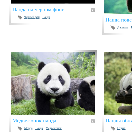
Панда на черном фоне
Чёрный фон
Панда
Панда пове
Джунгли
Медвежонок панда
Панды обн
Морда
Панда
Медвежонок
Отдых