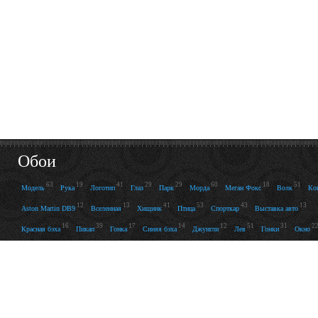
Обои
63
19
41
29
29
60
18
51
Модель
Рука
Логотип
Глаз
Парк
Морда
Меган Фокс
Волк
Ко
12
13
41
53
43
13
Aston Martin DB9
Вселенная
Хищник
Птица
Спорткар
Выставка авто
16
39
17
14
12
51
31
2
Красная бэха
Пикап
Гонка
Синяя бэха
Джунгли
Лев
Гонки
Окно
52
48
38
19
26
14
12
46
Волосы
Кровать
Татуировка
Кремль
Щенок
Язык
Пасть
Воин
Небо
12
109
14
22
137
Самолёт
Синий
Чёрный
588
F-22
Nissan 350z
Гараж
73
Белый