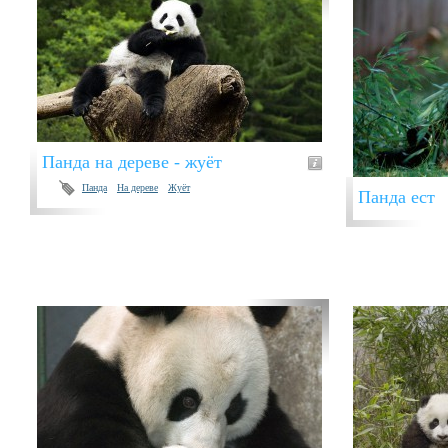
Панда на дереве - жуёт
Панда
На дереве
Жуёт
Панда ест