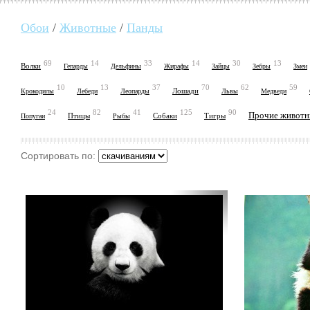
Обои
/
Животные
/
Панды
69
14
33
14
30
13
Волки
Гепарды
Дельфины
Жирафы
Зайцы
Зебры
Змеи
10
13
37
70
62
59
Лошади
Крокодилы
Лебеди
Леопарды
Львы
Медведи
24
82
41
125
90
Прочие живот
Птицы
Собаки
Тигры
Попугаи
Рыбы
Сортировать по: