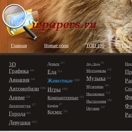
Главная
Новые обои
ТОП 100
Гост
3D
157
95
Деньги
Пра
Лёд / Вода
Графика
132
Мотоциклы
Еда
Пр
444
314
Музыка
312
Авиация
Животные
Ра
344
1488
185
Мужчины
Автомобили
Игры
Сп
3296
1003
113
Насекомые
Фи
Аниме
Компьютерные
242
536
186
Настроения
67
Фэ
127
Архитектура
Корабли
147
Оружие
Космос
242
Города
Ра
601
Девушки
1921