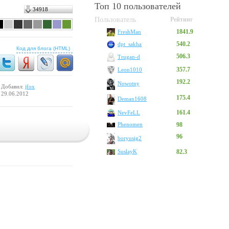
Топ 10 пользователей
34918
Пользователь
Рейтинг
1841.9
FreshMan
540.2
dpt_sakha
Код для блога (HTML)
506.3
Trugan-d
357.7
Leon1010
192.2
Nowotny
Добавил:
jfox
29.06.2012
175.4
Deman1608
161.4
NevFeLL
Phenomen
98
96
boryusig2
SuslayK
82.3