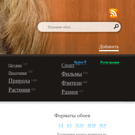
Добавить
Войти ∇
Регистрация
147
Спорт
Оружие
234
183
Праздники
Фильмы
678
Природа
1460
Фэнтези
606
Растения
692
Разное
517
Форматы обоев
5:4
4:3
25:16
16:10
16:9
Разрешение вашего монитора не