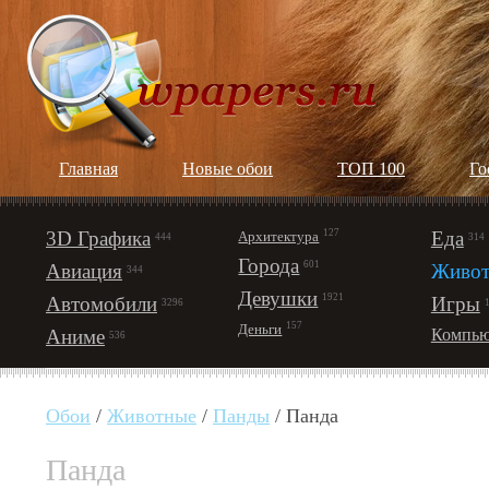
Главная
Новые обои
ТОП 100
Го
3D Графика
127
Еда
Архитектура
444
314
Города
601
Авиация
Живот
344
Девушки
1921
Автомобили
Игры
3296
157
Деньги
Аниме
Компью
536
Обои
/
Животные
/
Панды
/ Панда
Панда