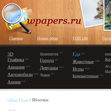
Главная
Новые обои
ТОП 100
Гост
3D
127
Еда
Архитектура
Кора
314
Графика
Ко
Города
444
601
Животные
1488
Авиация
Лёд /
Девушки
344
1921
Игры
1003
Мот
Автомобили
157
Деньги
3296
Компьютерные
242
Аниме
536
Обои
/
Еда
/ Яблочки