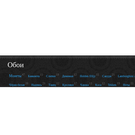
Обои
47
15
19
12
15
21
Монеты
Банкнота
Слитки
Денежки
Holden Efijy
Сакура
Lamborghini 
20
21
12
17
13
12
19
15
Чёрно-белая
Надпись
Танец
Кролики
Чашка
Коса
Tekken
Ноты
17
24
16
14
12
28
16
18
Mio
Мадагаскар
США
Бутон
Jenya D
Фон
Поток
Луг
Животн
Облака
17
12
40
36
39
296
Messerschmitt
интерьер
Боевик
Вертолет
Война
Внедорожник
40
145
34
48
43
Кадиллак
Ауди
Астон Мартин
Пальмы
Ночной
80
13
Огни
Фонари