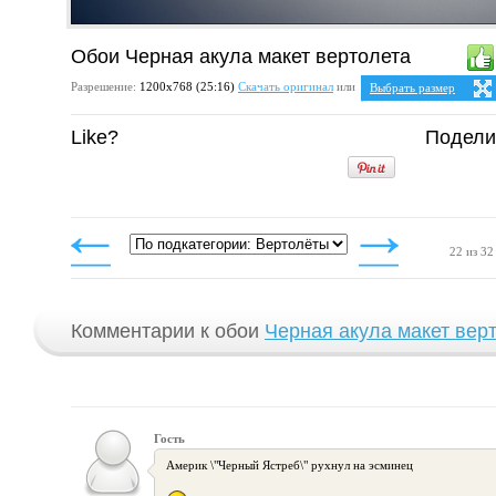
Обои Черная акула макет вертолета
Разрешение:
1200х768 (25:16)
Скачать оригинал
или
Выбрать размер
Ваше разрешение:
Не о
Like?
Подели
25:16
1200x768
22 из 32
Комментарии к обои
Черная акула макет вер
Гость
Америк \"Черный Ястреб\" рухнул на эсминец