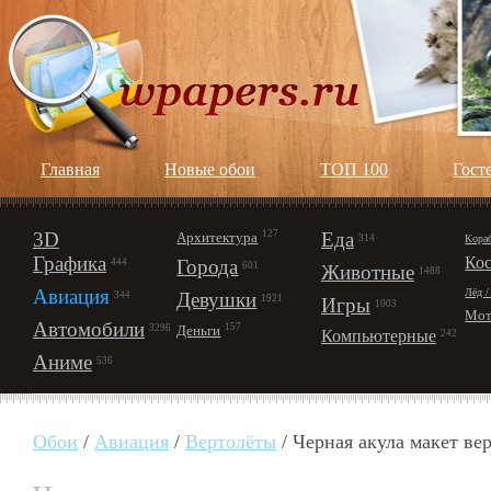
Главная
Новые обои
ТОП 100
Гост
3D
127
Еда
Архитектура
Кора
314
Графика
Ко
Города
444
601
Животные
1488
Авиация
Лёд /
Девушки
344
1921
Игры
1003
Мот
Автомобили
157
Деньги
3296
Компьютерные
242
Аниме
536
Обои
/
Авиация
/
Вертолёты
/ Черная акула макет ве