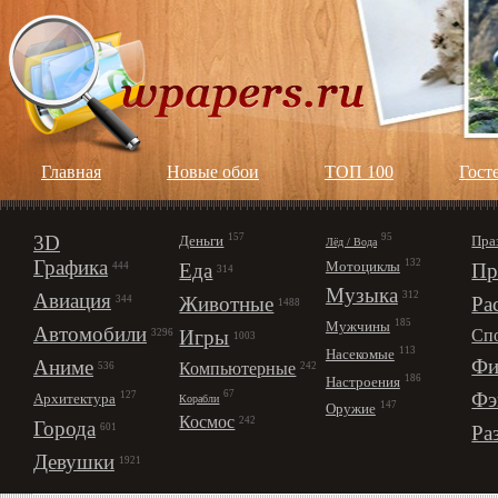
Главная
Новые обои
ТОП 100
Гост
3D
157
95
Деньги
Пра
Лёд / Вода
Графика
132
Мотоциклы
Еда
Пр
444
314
Музыка
312
Авиация
Животные
Ра
344
1488
185
Мужчины
Автомобили
Игры
Сп
3296
1003
113
Насекомые
Фи
Аниме
Компьютерные
242
536
186
Настроения
67
Фэ
127
Архитектура
Корабли
147
Оружие
Космос
242
Города
Ра
601
Девушки
1921