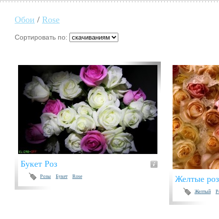
Обои
/
Rose
Сортировать по:
Букет Роз
Розы
Букет
Rose
Желтые ро
Желтый
Р