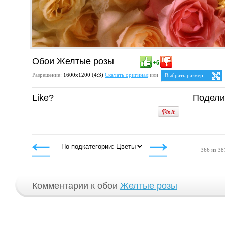
Обои Желтые розы
+6
Разрешение:
1600х1200 (4:3)
Скачать оригинал
или
Выбрать размер
Ваше разрешение:
Не оп
Like?
Подели
5:4
25:
1280x1024
1600x1280
4:3
1024x768
1152x864
1280x960
1400x1050
1600x1200
366 из 38
Комментарии к обои
Желтые розы