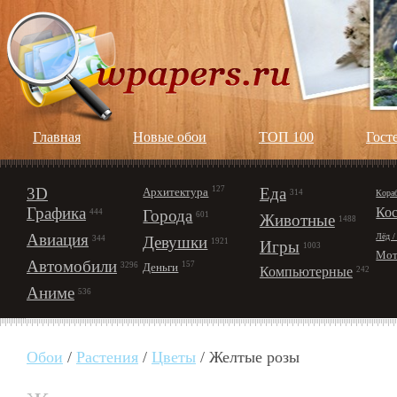
Главная
Новые обои
ТОП 100
Гост
3D
127
Еда
Архитектура
Кора
314
Графика
Ко
Города
444
601
Животные
1488
Авиация
Лёд /
Девушки
344
1921
Игры
1003
Мот
Автомобили
157
Деньги
3296
Компьютерные
242
Аниме
536
Обои
/
Растения
/
Цветы
/ Желтые розы