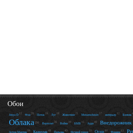
Обои
12
28
16
18
21
17
12
Jenya D
Фон
Поток
Луг
Животное
Messerschmitt
интерьер
Боевик
Облака
Внедорожник
36
39
15
40
296
Вертолет
Война
БМВ
Ауди
Ре
34
48
43
19
80
13
Огни
Кадиллак
Астон Мартин
Пальмы
Ночной город
Фонари