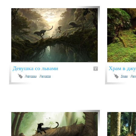
Девушка со львами
Храм в джу
Девушка
Джунгли
Храм
Джу