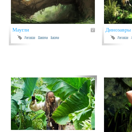
Маугли
Динозавры
Джунгли
Пантера
Багира
Джунгли