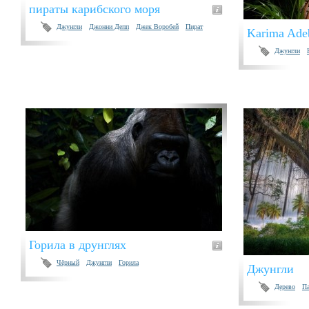
пираты карибского моря
Джунгли
Джонни Депп
Джек Воробей
Пират
Karima Adeb
Джунгли
Горила в друнглях
Чёрный
Джунгли
Горила
Джунгли
Дерево
П