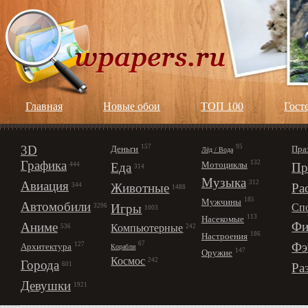
Главная
Новые обои
ТОП 100
Гост
3D
157
95
Деньги
Пра
Лёд / Вода
Графика
132
Мотоциклы
Еда
Пр
444
314
Музыка
312
Авиация
Животные
Ра
344
1488
185
Мужчины
Автомобили
Игры
Сп
3296
1003
113
Насекомые
Фи
Аниме
Компьютерные
242
536
186
Настроения
67
Фэ
127
Архитектура
Корабли
147
Оружие
Космос
242
Города
Ра
601
Девушки
1921