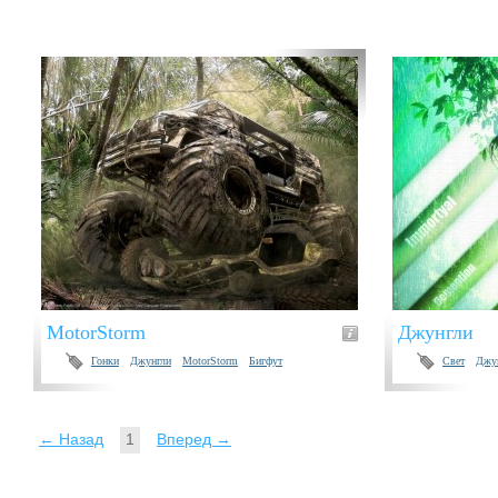
MotorStorm
Джунгли
Гонки
Джунгли
MotorStorm
Бигфут
Свет
Джу
← Назад
1
Вперед →