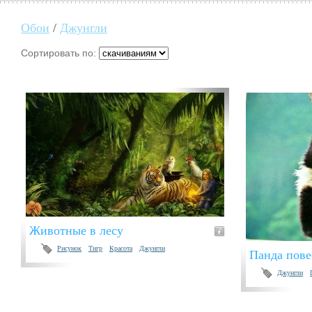
Обои
/
Джунгли
Сортировать по:
Животные в лесу
Рисунок
Тигр
Красота
Джунгли
Панда пове
Джунгли