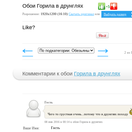
Обои Горила в друнглях
+5
Разрешение:
1920х1200 (16:10)
Скачать оригинал
или
Выбрать размер
Ваше разрешение:
Н
Like?
5:4
1280x1024
1600x1280
1920x1536
4:3
1024x768
1152x864
2 из 
1280x960
1400x1050
1600x1200
1920x1440
Комментарии к обои
Горила в друнглях
Гость
Чего то грустная очень...потому что в друнглях походу
08 янв 2016 в 00:14 к обои Горила в друнглях
Гость
Ваше Имя: