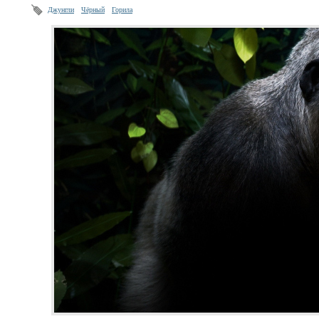
Джунгли
Чёрный
Горила