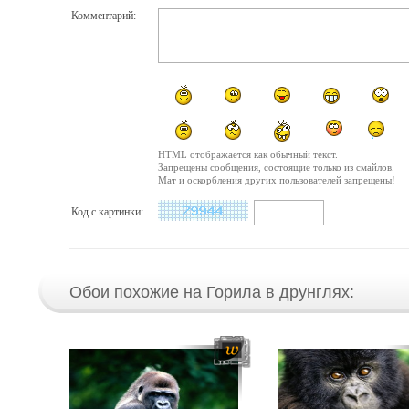
Комментарий:
HTML отображается как обычный текст.
Запрещены сообщения, состоящие только из смайлов.
Мат и оскорбления других пользователей запрещены!
Код с картинки:
Обои похожие на Горила в друнглях: