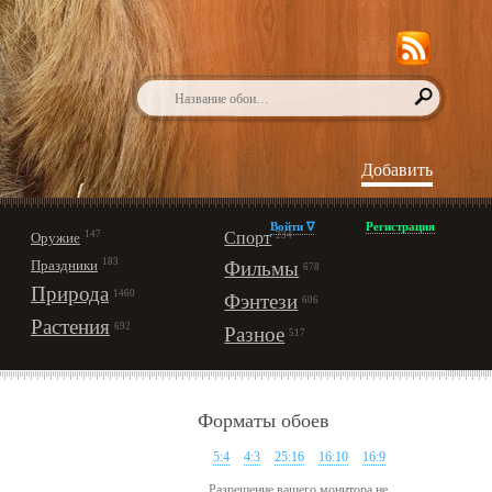
Добавить
Войти ∇
Регистрация
147
Спорт
Оружие
234
183
Праздники
Фильмы
678
Природа
1460
Фэнтези
606
Растения
692
Разное
517
Форматы обоев
5:4
4:3
25:16
16:10
16:9
Разрешение вашего монитора не