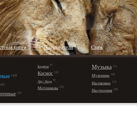
стевая книга
Пользователи
Cвязь
67
Музыка
Корабли
312
Космос
242
ные
185
Мужчины
1488
95
Лёд / Вода
113
Насекомые
1003
132
Мотоциклы
186
Настроения
терные
242