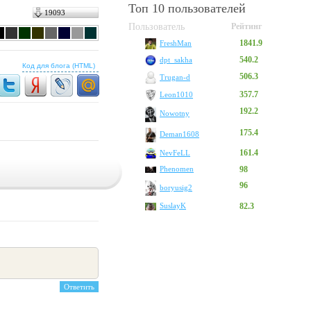
Топ 10 пользователей
19093
Пользователь
Рейтинг
1841.9
FreshMan
540.2
dpt_sakha
Код для блога (HTML)
506.3
Trugan-d
357.7
Leon1010
192.2
Nowotny
175.4
Deman1608
161.4
NevFeLL
Phenomen
98
96
boryusig2
SuslayK
82.3