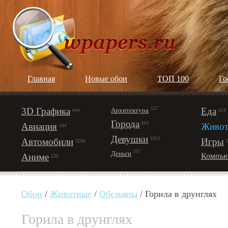
Главная
Новые обои
ТОП 100
Го
3D Графика
127
Еда
Архитектура
444
314
Города
601
Авиация
Живот
344
Девушки
1921
Автомобили
Игры
3296
157
Деньги
Аниме
Компью
536
Обои
/
Животные
/
Обезьяны
/ Горила в друнглях
Горила в друнглях