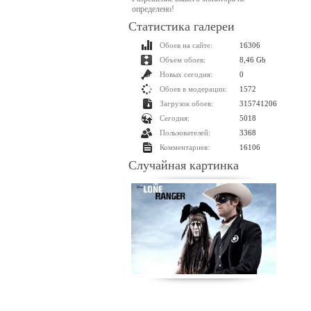
определено!
Статистика галереи
Обоев на сайте:
16306
Объем обоев:
8,46 Gb
Новых сегодня:
0
Обоев в модерации:
1572
Загрузок обоев:
315741206
Сегодня:
5018
Пользователей:
3368
Комментариев:
16106
Случайная картинка