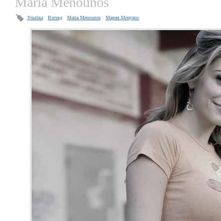
Maria Menounos
Улыбка
Взгляд
Maria Menounos
Мария Менунос