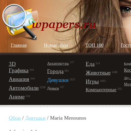
Главная
Новые обои
ТОП 100
Гост
3D
127
Еда
Архитектура
Кора
314
Графика
Ко
Города
444
601
Животные
1488
Авиация
Лёд /
Девушки
344
1921
Игры
1003
Мот
Автомобили
157
Деньги
3296
Компьютерные
242
Аниме
536
Обои
/
Девушки
/ Maria Menounos