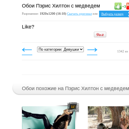
Обои Пэрис Хилтон с медведем
+3
Разрешение:
1920х1200 (16:10)
Скачать оригинал
или
Выбрать размер
Ваше разрешение:
Н
Like?
5:4
1280x1024
1600x1280
1920x1536
4:3
1024x768
1152x864
1342 из
1280x960
1400x1050
1600x1200
1920x1440
Обои похожие на Пэрис Хилтон с медведем