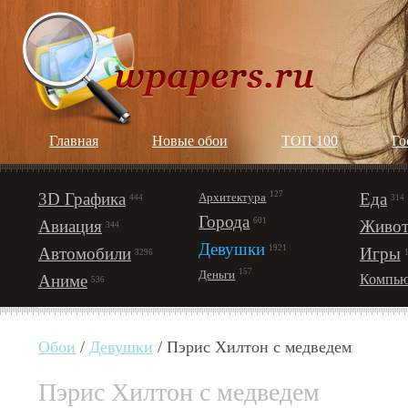
Главная
Новые обои
ТОП 100
Го
3D Графика
127
Еда
Архитектура
444
314
Города
601
Авиация
Живот
344
Девушки
1921
Автомобили
Игры
3296
157
Деньги
Аниме
Компью
536
Обои
/
Девушки
/ Пэрис Хилтон с медведем
Пэрис Хилтон с медведем