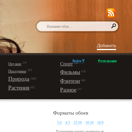
Добавить
Войти ∇
Регистрация
147
Спорт
Оружие
234
183
Праздники
Фильмы
678
Природа
1460
Фэнтези
606
Растения
692
Разное
517
Форматы обоев
5:4
4:3
25:16
16:10
16:9
Разрешение вашего монитора не