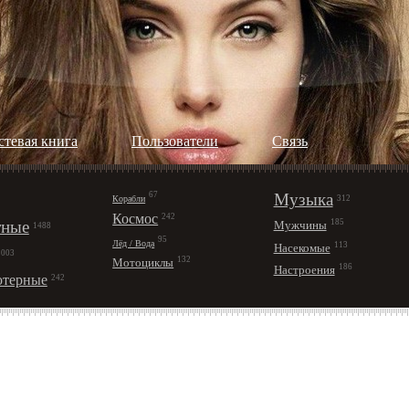
стевая книга
Пользователи
Cвязь
67
Музыка
Корабли
312
Космос
242
ные
185
Мужчины
1488
95
Лёд / Вода
113
Насекомые
1003
132
Мотоциклы
186
Настроения
терные
242