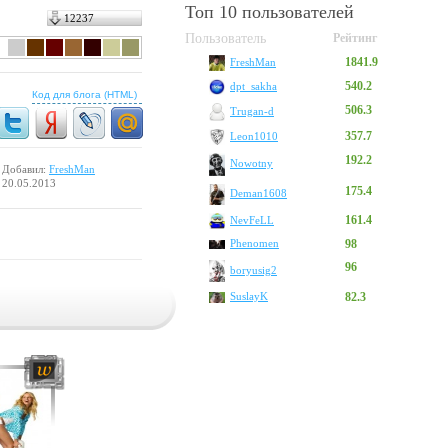
Топ 10 пользователей
12237
Пользователь
Рейтинг
1841.9
FreshMan
540.2
dpt_sakha
Код для блога (HTML)
506.3
Trugan-d
357.7
Leon1010
192.2
Nowotny
Добавил:
FreshMan
20.05.2013
175.4
Deman1608
161.4
NevFeLL
Phenomen
98
96
boryusig2
SuslayK
82.3