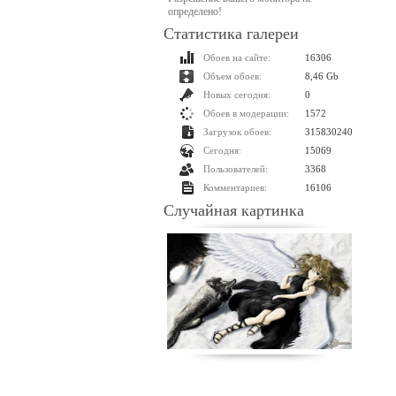
определено!
Статистика галереи
Обоев на сайте:
16306
Объем обоев:
8,46 Gb
Новых сегодня:
0
Обоев в модерации:
1572
Загрузок обоев:
315830240
Сегодня:
15069
Пользователей:
3368
Комментариев:
16106
Случайная картинка