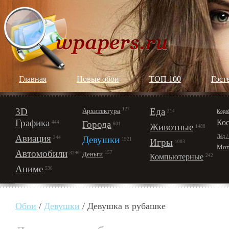
Главная
Новые обои
ТОП 100
Гост
3D
127
Еда
Архитектура
Кора
314
Графика
Ко
Города
444
601
Животные
1488
Авиация
Лёд /
Девушки
344
1921
Игры
1003
Мот
Автомобили
157
Деньги
3296
Компьютерные
242
Аниме
536
Обои
/
Девушки
/ Девушка в рубашке