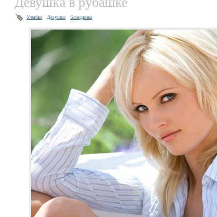
Девушка в рубашке
Улыбка
Девушка
Блондинка