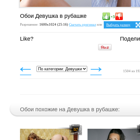
Обои Девушка в рубашке
+3
Разрешение:
1600х1024 (25:16)
Скачать оригинал
или
Выбрать размер
Ваше разрешение:
Не 
Like?
Подели
5:4
2
1280x1024
1600x1280
4:3
1024x768
1152x864
1280x960
1400x1050
1600x1200
1504 из 19
Обои похожие на Девушка в рубашке: