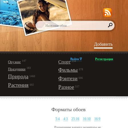
Добавить
Войти ∇
Регистрация
147
Спорт
Оружие
234
183
Праздники
Фильмы
678
Природа
1460
Фэнтези
606
Растения
692
Разное
517
Форматы обоев
5:4
4:3
25:16
16:10
16:9
Разрешение вашего монитора не