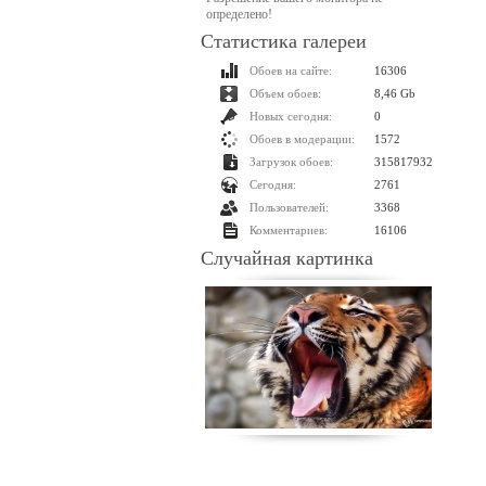
определено!
Статистика галереи
Обоев на сайте:
16306
Объем обоев:
8,46 Gb
Новых сегодня:
0
Обоев в модерации:
1572
Загрузок обоев:
315817932
Сегодня:
2761
Пользователей:
3368
Комментариев:
16106
Случайная картинка