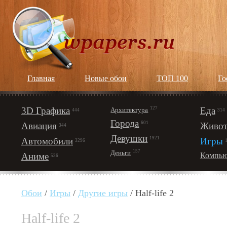
Главная
Новые обои
ТОП 100
Го
3D Графика
127
Еда
Архитектура
444
314
Города
601
Авиация
Живот
344
Девушки
1921
Автомобили
Игры
3296
157
Деньги
Аниме
Компью
536
Обои
/
Игры
/
Другие игры
/ Half-life 2
Half-life 2