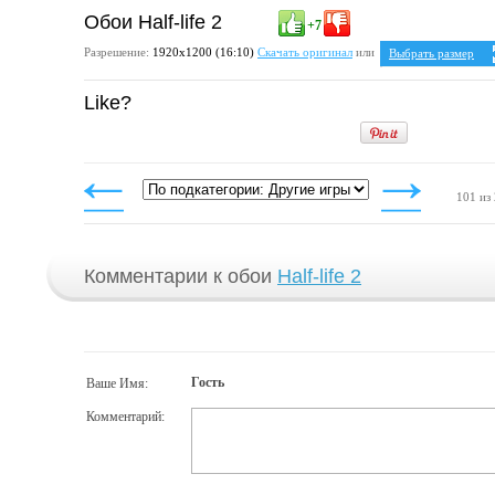
Обои Half-life 2
+7
Разрешение:
1920х1200 (16:10)
Скачать оригинал
или
Выбрать размер
Ваше разрешение:
Н
Like?
5:4
1280x1024
1600x1280
1920x1536
4:3
1024x768
1152x864
101 из
1280x960
1400x1050
1600x1200
1920x1440
Комментарии к обои
Half-life 2
Гость
Ваше Имя:
Комментарий: