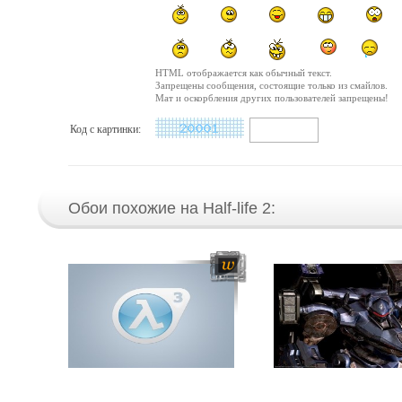
HTML отображается как обычный текст.
Запрещены сообщения, состоящие только из смайлов.
Мат и оскорбления других пользователей запрещены!
Код с картинки:
Обои похожие на Half-life 2: