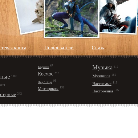
стевая книга
Пользователи
Cвязь
67
Музыка
Корабли
312
Космос
242
ные
185
Мужчины
1488
95
Лёд / Вода
113
Насекомые
1003
132
Мотоциклы
186
Настроения
терные
242