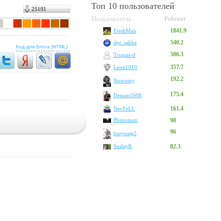
Топ 10 пользователей
25191
Пользователь
Рейтинг
1841.9
FreshMan
540.2
dpt_sakha
Код для блога (HTML)
506.3
Trugan-d
357.7
Leon1010
192.2
Nowotny
175.4
Deman1608
161.4
NevFeLL
Phenomen
98
96
boryusig2
SuslayK
82.3