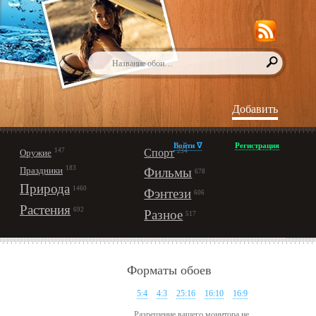
Добавить
Войти ∇
Регистрация
147
Спорт
Оружие
234
183
Праздники
Фильмы
678
Природа
1460
Фэнтези
606
Растения
692
Разное
517
Форматы обоев
5:4
4:3
25:16
16:10
16:9
Разрешение вашего монитора не