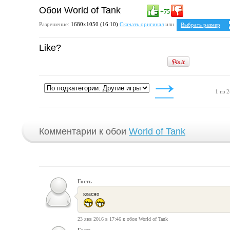
Обои World of Tank
+75
Разрешение:
1680х1050 (16:10)
Скачать оригинал
или
Выбрать размер
Ваше разрешение:
Н
Like?
5:4
1280x1024
1600x1280
4:3
1024x768
1152x864
1280x960
1 из 
1400x1050
1600x1200
Комментарии к обои
World of Tank
Гость
класно
23 янв 2016 в 17:46 к обои World of Tank