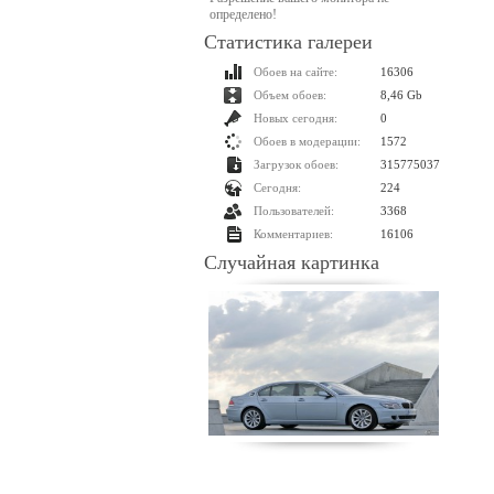
определено!
Статистика галереи
Обоев на сайте:
16306
Объем обоев:
8,46 Gb
Новых сегодня:
0
Обоев в модерации:
1572
Загрузок обоев:
315775037
Сегодня:
224
Пользователей:
3368
Комментариев:
16106
Случайная картинка