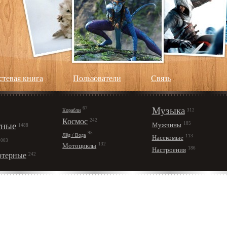
стевая книга
Пользователи
Cвязь
67
Музыка
Корабли
312
Космос
242
ные
185
Мужчины
1488
95
Лёд / Вода
113
Насекомые
1003
132
Мотоциклы
186
Настроения
терные
242