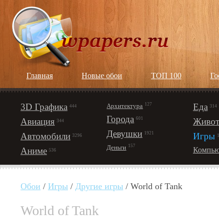
Главная
Новые обои
ТОП 100
Го
3D Графика
127
Еда
Архитектура
444
314
Города
601
Авиация
Живот
344
Девушки
1921
Автомобили
Игры
3296
157
Деньги
Аниме
Компью
536
Обои
/
Игры
/
Другие игры
/ World of Tank
World of Tank