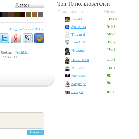
Топ 10 пользователей
75791
Пользователь
Рейтинг
1841.9
FreshMan
540.2
dpt_sakha
Код для блога (HTML)
506.3
Trugan-d
357.7
Leon1010
192.2
Nowotny
Добавил:
FreshMan
02.03.2011
175.4
Deman1608
161.4
NevFeLL
Phenomen
98
96
boryusig2
SuslayK
82.3