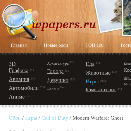
Главная
Новые обои
ТОП 100
Гост
3D
127
Еда
Архитектура
Кора
314
Графика
Ко
Города
444
601
Животные
1488
Авиация
Лёд /
Девушки
344
1921
Игры
1003
Мот
Автомобили
157
Деньги
3296
Компьютерные
242
Аниме
536
Обои
/
Игры
/
Call of Duty
/ Modern Warfare: Ghost