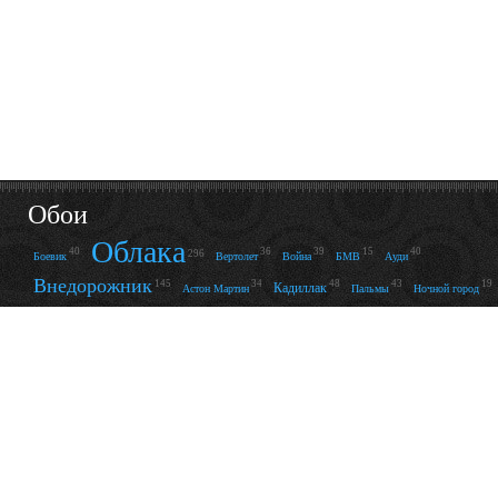
Обои
Облака
40
36
39
15
40
296
Боевик
Вертолет
Война
БМВ
Ауди
Внедорожник
145
34
48
43
19
Кадиллак
Астон Мартин
Пальмы
Ночной город
Река
Машина
13
152
14
20
49
121
15
Пустыня
Ск
Фонари
Зверь
Змея
Фары
Кабриолет
Грудь
24
90
193
61
237
Платье
Купальник
Отр
Ретро
Пляж
122
92
56
27
25
41
Нижнее бельё
Улыбка
Комната
Леопард
Стекло
Свет
76
138
28
66
14
53
34
Абстракция
Волны
Металл
Неон
Корвет
Линии
Ц