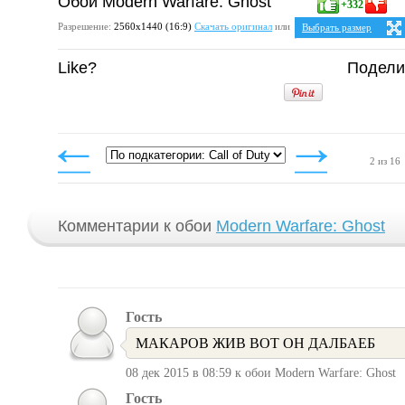
Обои Modern Warfare: Ghost
+332
Разрешение:
2560х1440 (16:9)
Скачать оригинал
или
Выбрать размер
Ваше разрешение:
Не о
Like?
Подели
5:4
25
1280x1024
1600x1280
1920x1536
2048x1638
2560x2048
4:3
1024x768
1152x864
2 из 16
1280x960
1400x1050
1600x1200
1920x1440
2048x1536
2560x1920
Комментарии к обои
Modern Warfare: Ghost
Гость
МАКАРОВ ЖИВ ВОТ ОН ДАЛБАЕБ
08 дек 2015 в 08:59 к обои Modern Warfare: Ghost
Гость