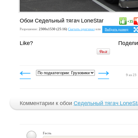
Обои Седельный тягач LoneStar
+35
Разрешение:
2300х1530 (25:16)
Скачать оригинал
или
Выбрать размер
Ваше разрешение:
Не 
Like?
Подели
5:4
2
1280x1024
1600x1280
1920x1536
2048x1638
4:3
1024x768
1152x864
1280x960
9 из 23
1400x1050
1600x1200
1920x1440
2048x1536
Комментарии к обои
Седельный тягач LoneSt
Гость