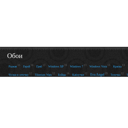
Обои
15
16
13
16
13
13
13
Рыжая
Герой
Гриб
Windows XP
Windows 7
Windows Vista
Краска
12
12
16
12
29
12
Eva Angel
Чулки в сеточку
Tiberium Wars
Бойцы
Каблучки
Телочка
Т
Телка
15
13
13
30
14
46
31
Бой
Nissan Skyline
Голова
Mazda 3
Грузовик
Мечи
А
15
16
18
17
20
Болото
Чужой
World of Warcraft
Honda Accord
Mitsubishi Lancer Evolution
24
12
13
12
18
Mercedes SLR
WOW
Ford Focus
Ford Mondeo
Honda Civic
Трансформер
Мужчина
12
14
14
21
13
107
Пистолеты
Поляна
Рок
Mazda RX-8
Mazda 6
25
Nissan GT-R