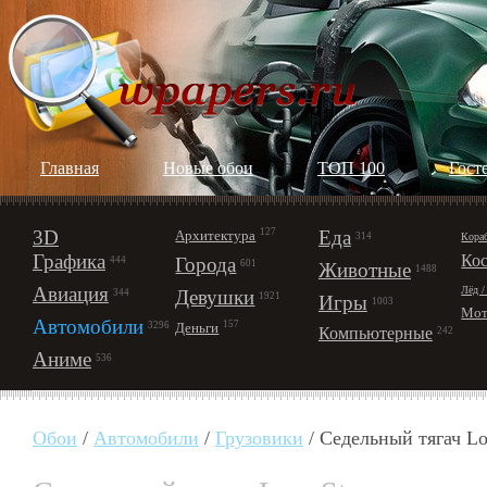
Главная
Новые обои
ТОП 100
Гост
3D
127
Еда
Архитектура
Кора
314
Графика
Ко
Города
444
601
Животные
1488
Авиация
Лёд /
Девушки
344
1921
Игры
1003
Мот
Автомобили
157
Деньги
3296
Компьютерные
242
Аниме
536
Обои
/
Автомобили
/
Грузовики
/ Седельный тягач Lo