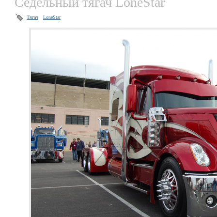
Седельный тягач LoneStar
Тягач
LoneStar