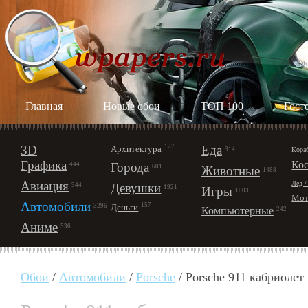
Главная
Новые обои
ТОП 100
Гост
3D
127
Еда
Архитектура
Кора
314
Графика
Ко
Города
444
601
Животные
1488
Авиация
Лёд /
Девушки
344
1921
Игры
1003
Мот
Автомобили
157
Деньги
3296
Компьютерные
242
Аниме
536
Обои
/
Автомобили
/
Porsche
/ Porsche 911 кабриолет