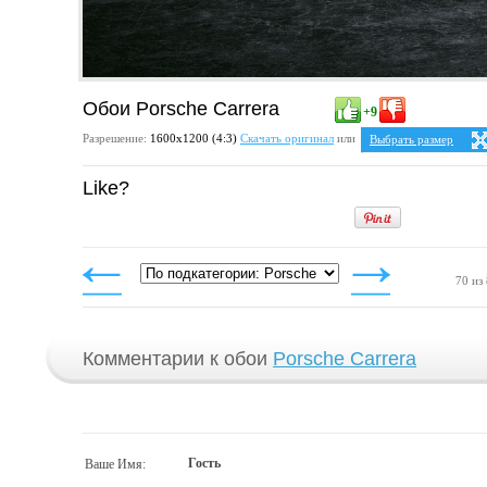
Обои Porsche Carrera
+9
Разрешение:
1600х1200 (4:3)
Скачать оригинал
или
Выбрать размер
Ваше разрешение:
Не 
Like?
4:3
1024x768
1152x864
1280x960
1400x1050
1600x1200
70 из
Комментарии к обои
Porsche Carrera
Гость
Ваше Имя: