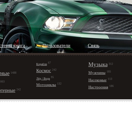
стевая книга
Пользователи
Cвязь
67
Музыка
Корабли
312
Космос
242
ные
185
Мужчины
1488
95
Лёд / Вода
113
Насекомые
1003
132
Мотоциклы
186
Настроения
терные
242