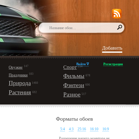
Добавить
Войти ∇
Регистрация
147
Спорт
Оружие
234
183
Праздники
Фильмы
678
Природа
1460
Фэнтези
606
Растения
692
Разное
517
Форматы обоев
5:4
4:3
25:16
16:10
16:9
Разрешение вашего монитора не