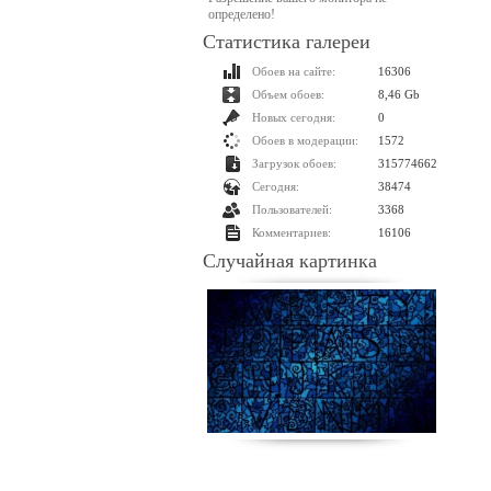
определено!
Статистика галереи
Обоев на сайте:
16306
Объем обоев:
8,46 Gb
Новых сегодня:
0
Обоев в модерации:
1572
Загрузок обоев:
315774662
Сегодня:
38474
Пользователей:
3368
Комментариев:
16106
Случайная картинка