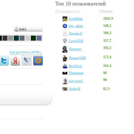
Топ 10 пользователей
Пользователь
Рейтинг
1841.9
FreshMan
540.2
dpt_sakha
8463
506.3
Trugan-d
357.7
Leon1010
192.2
Nowotny
Код для блога (HTML)
175.4
Deman1608
161.4
NevFeLL
Phenomen
98
96
boryusig2
SuslayK
82.3