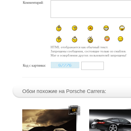
Комментарий:
HTML отображается как обычный текст.
Запрещены сообщения, состоящие только из смайлов.
Мат и оскорбления других пользователей запрещены!
Код с картинки:
Обои похожие на Porsche Carrera: