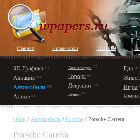
Главная
Новые обои
ТОП 100
Го
3D Графика
127
Еда
Архитектура
444
314
Города
601
Авиация
Живот
344
Девушки
1921
Автомобили
Игры
3296
157
Деньги
Аниме
Компью
536
Обои
/
Автомобили
/
Porsche
/ Porsche Carrera
Porsche Carrera