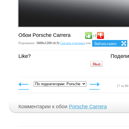
Обои Porsche Carrera
+7
Разрешение:
1600х1200 (4:3)
Скачать оригинал
или
Выбрать размер
Ваше разрешение:
Не оп
Like?
Подели
4:3
1024x768
1152x864
1280x960
1400x1050
1600x1200
17 из 80
Комментарии к обои
Porsche Carrera