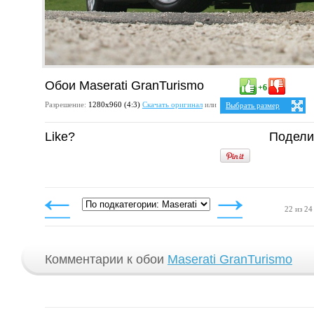
Обои Maserati GranTurismo
+6
Разрешение:
1280х960 (4:3)
Скачать оригинал
или
Выбрать размер
Ваше разрешение:
Не опр
Like?
Подели
4:3
1024x768
1152x864
1280x960
22 из 24
Комментарии к обои
Maserati GranTurismo