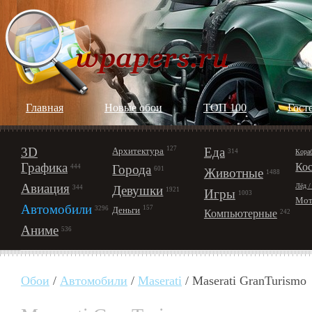
Главная
Новые обои
ТОП 100
Гост
3D
127
Еда
Архитектура
Кора
314
Графика
Ко
Города
444
601
Животные
1488
Авиация
Лёд /
Девушки
344
1921
Игры
1003
Мот
Автомобили
157
Деньги
3296
Компьютерные
242
Аниме
536
Обои
/
Автомобили
/
Maserati
/ Maserati GranTurismo