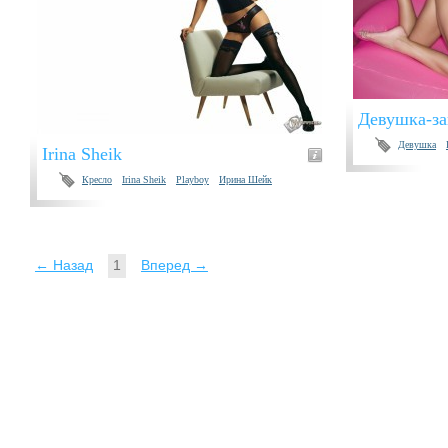
Девушка-за
Девушка
Irina Sheik
Кресло
Irina Sheik
Playboy
Ирина Шейк
← Назад
1
Вперед →