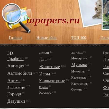
Главная
Новые обои
ТОП 100
Гост
3D
157
95
Деньги
Пра
Лёд / Вода
Графика
132
Мотоциклы
Еда
Пр
444
314
Музыка
312
Авиация
Животные
Ра
344
1488
185
Мужчины
Автомобили
Игры
Сп
3296
1003
113
Насекомые
Фи
Аниме
Компьютерные
242
536
186
Настроения
67
Фэ
127
Архитектура
Корабли
147
Оружие
Космос
242
Города
Ра
601
Девушки
1921