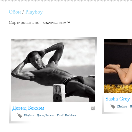
Обои
/
Playboy
Сортировать по:
Sasha Grey
Playboy
Н
Девид Бекхэм
Playboy
Дэвид Бекхэм
David Beckham