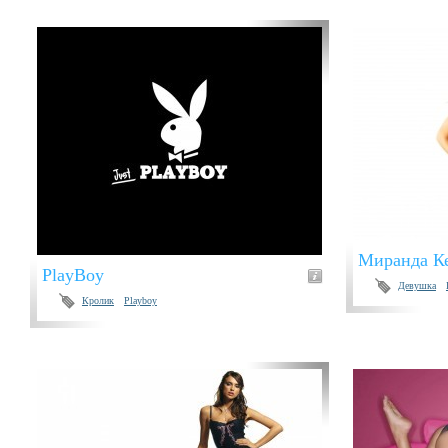
Миранда Ке
PlayBoy
Девушка
Кролик
Playboy