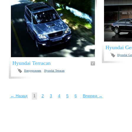
Hyundai Ge
Hyundai Gen
Hyundai Terracan
Внедорожник
Hyundai Terracan
← Назад
1
2
3
4
5
6
Вперед →