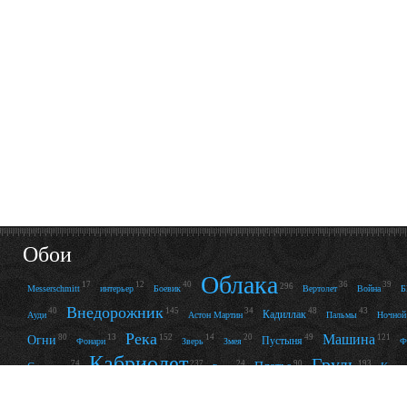
Обои
Облака
17
12
40
36
39
296
Messerschmitt
интерьер
Боевик
Вертолет
Война
Внедорожник
40
145
34
48
43
Кадиллак
Ауди
Астон Мартин
Пальмы
Ночной
Река
Машина
80
13
152
14
20
49
121
Огни
Пустыня
Фонари
Зверь
Змея
Ф
Кабриолет
Грудь
74
24
90
193
237
Платье
Скорость
Купа
Ретро
Пляж
53
122
92
56
27
25
Нижнее бельё
Отражение
Улыбка
Комната
Леопард