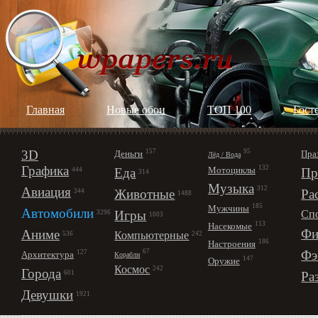
Главная
Новые обои
ТОП 100
Гост
3D
157
95
Деньги
Пра
Лёд / Вода
Графика
132
Мотоциклы
Еда
Пр
444
314
Музыка
312
Авиация
Животные
Ра
344
1488
185
Мужчины
Автомобили
Игры
Сп
3296
1003
113
Насекомые
Фи
Аниме
Компьютерные
242
536
186
Настроения
67
Фэ
127
Архитектура
Корабли
147
Оружие
Космос
242
Города
Ра
601
Девушки
1921