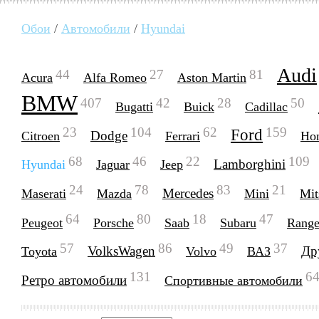
Обои
/
Автомобили
/
Hyundai
Audi
44
27
81
Acura
Alfa Romeo
Aston Martin
BMW
407
42
28
50
Bugatti
Buick
Cadillac
23
104
62
159
Ford
Dodge
Citroen
Ferrari
Ho
68
46
22
109
Lamborghini
Hyundai
Jaguar
Jeep
24
78
83
21
Mercedes
Maserati
Mazda
Mini
Mit
64
80
18
47
Peugeot
Porsche
Saab
Subaru
Range
57
86
49
37
VolksWagen
Др
Toyota
Volvo
ВАЗ
131
6
Ретро автомобили
Спортивные автомобили