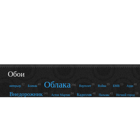
Обои
Облака
12
40
36
39
15
40
296
интерьер
Боевик
Вертолет
Война
БМВ
Ауди
Внедорожник
145
34
48
43
19
Кадиллак
Астон Мартин
Пальмы
Ночной город
Река
Машина
13
152
14
20
49
121
15
Пустыня
Ск
Фонари
Зверь
Змея
Фары
Кабриолет
Грудь
24
90
193
61
237
Платье
Купальник
Отр
Ретро
Пляж
122
92
56
27
25
41
Нижнее бельё
Улыбка
Комната
Леопард
Стекло
Свет
76
138
28
66
14
53
34
Абстракция
Волны
Металл
Неон
Корвет
Линии