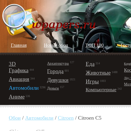
Главная
Новые обои
ТОП 100
Гост
3D
127
Еда
Архитектура
Кора
314
Графика
Ко
Города
444
601
Животные
1488
Авиация
Лёд /
Девушки
344
1921
Игры
1003
Мот
Автомобили
157
Деньги
3296
Компьютерные
242
Аниме
536
Обои
/
Автомобили
/
Citroen
/ Citroen C5