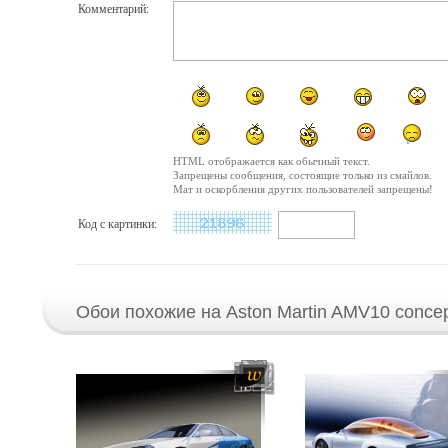
Комментарий:
HTML отображается как обычный текст.
Запрещены сообщения, состоящие только из смайлов.
Мат и оскорбления других пользователей запрещены!
Код с картинки:
Обои похожие на Aston Martin AMV10 concep