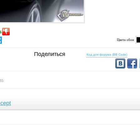
6
Цвета обои
определено
Поделиться
Код для форума (BB Code)
 35
cept