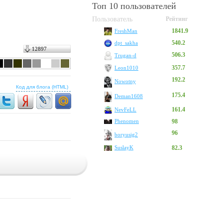
Топ 10 пользователей
Пользователь
Рейтинг
1841.9
FreshMan
540.2
dpt_sakha
12897
506.3
Trugan-d
357.7
Leon1010
192.2
Nowotny
Код для блога (HTML)
175.4
Deman1608
161.4
NevFeLL
Phenomen
98
96
boryusig2
SuslayK
82.3