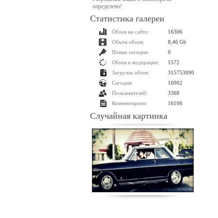
определено!
Статистика галереи
Обоев на сайте:
16306
Объем обоев:
8,46 Gb
Новых сегодня:
0
Обоев в модерации:
1572
Загрузок обоев:
315753090
Сегодня:
16902
Пользователей:
3368
Комментариев:
16106
Случайная картинка