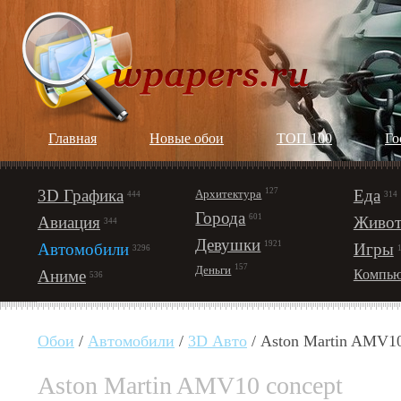
Главная
Новые обои
ТОП 100
Го
3D Графика
127
Еда
Архитектура
444
314
Города
601
Авиация
Живот
344
Девушки
1921
Автомобили
Игры
3296
157
Деньги
Аниме
Компью
536
Обои
/
Автомобили
/
3D Авто
/ Aston Martin AMV10
Aston Martin AMV10 concept