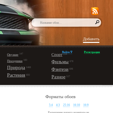
Добавить
Войти ∇
Регистрация
147
Спорт
Оружие
234
183
Праздники
Фильмы
678
Природа
1460
Фэнтези
606
Растения
692
Разное
517
Форматы обоев
5:4
4:3
25:16
16:10
16:9
Разрешение вашего монитора не