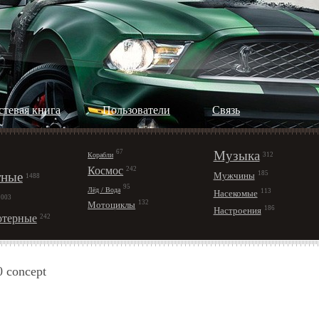
стевая книга
Пользователи
Cвязь
67
Музыка
Корабли
312
Космос
242
ные
185
Мужчины
1488
95
Лёд / Вода
113
Насекомые
1003
132
Мотоциклы
186
Настроения
терные
242
 concept