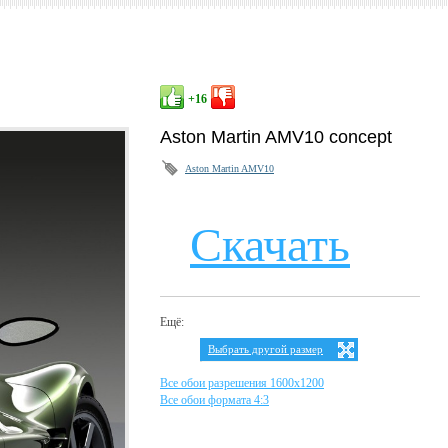
+16
Aston Martin AMV10 concept
Aston Martin AMV10
Скачать
Ещё:
Выбрать другой размер
Ваше разрешение:
Не определено
Все обои разрешения 1600х1200
4:3
Все обои формата 4:3
1024х768
1152х864
1280х960
1400х1050