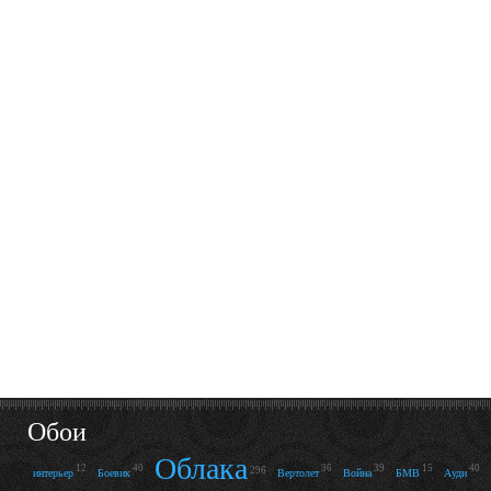
Обои
Облака
12
40
36
39
15
40
296
интерьер
Боевик
Вертолет
Война
БМВ
Ауди