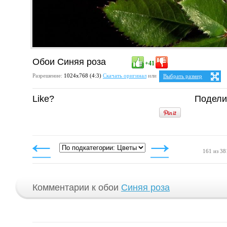
Обои Синяя роза
+41
Разрешение:
1024х768 (4:3)
Скачать оригинал
или
Выбрать размер
Ваше разрешение:
Не опр
Like?
Подели
4:3
1024x768
161 из 38
Комментарии к обои
Синяя роза