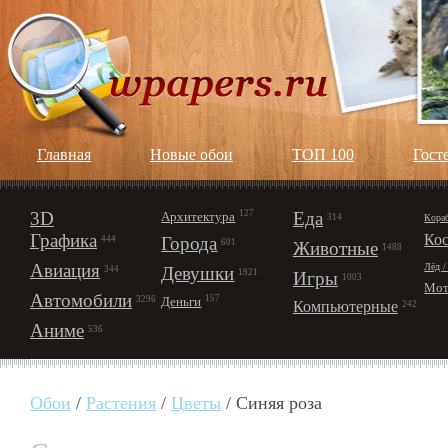
Главная
Новые обои
ТОП 100
Гост
3D
127
Еда
Архитектура
Кора
314
Графика
Ко
Города
444
601
Животные
1488
Авиация
Лёд /
Девушки
344
1921
Игры
1003
Мот
Автомобили
157
Деньги
3296
Компьютерные
242
Аниме
536
Обои
/
Растения
/
Цветы
/ Синяя роза