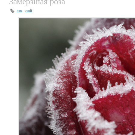
Замерзшая роза
Роза
Иней