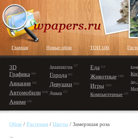
Главная
Новые обои
ТОП 100
Гост
3D
127
Еда
Архитектура
Кора
314
Графика
Ко
Города
444
601
Животные
1488
Авиация
Лёд /
Девушки
344
1921
Игры
1003
Мот
Автомобили
157
Деньги
3296
Компьютерные
242
Аниме
536
Обои
/
Растения
/
Цветы
/ Замерзшая роза