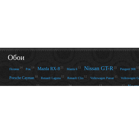
Обои
Nissan GT-R
14
14
21
13
25
1
Mazda RX-8
Поляна
Рок
Mazda 6
Peugeot 908
18
12
12
15
Porsche Cayman
Renault Laguna
Renault Clio
Volkswagen Passat
Volkswagen G
Кост
13
14
13
12
Volkswagen Scirocco
Volkswagen Touareg
Volkswagen Beetle
Volvo XC90
20
19
15
14
13
15
Тачка
Обои
High School of the Dead
Камень
Черно-белое
Машины
Железо
Салат
Будущее
22
19
22
14
34
Сова
Мотоциклы с девушками
Боец
MK
Ashley Bulgari
19
14
27
12
28
36
Струны
Лодка
Нож
Настроение
20
12
17
16
Воздух
Jana Cova
Велосипед
40
Радость
Красиво
24