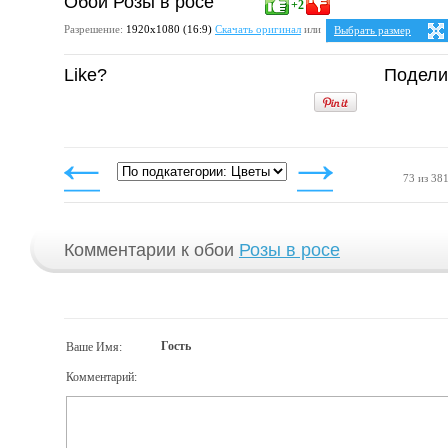
Обои Розы в росе
+2
Разрешение:
1920х1080 (16:9)
Скачать оригинал
или
Выбрать размер
Ваше разрешение:
Не о
Like?
Подели
5:4
25
1280x1024
1600x1280
1920x1536
4:3
1024x768
1152x864
1280x960
1400x1050
73 из 38
1600x1200
1920x1440
Комментарии к обои
Розы в росе
Гость
Ваше Имя:
Комментарий: