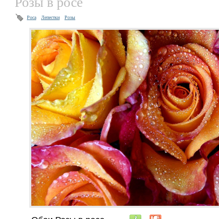
Розы в росе
Роса
Лепестки
Розы