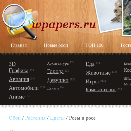
Главная
Новые обои
ТОП 100
Гост
3D
127
Еда
Архитектура
Кора
314
Графика
Ко
Города
444
601
Животные
1488
Авиация
Лёд /
Девушки
344
1921
Игры
1003
Мот
Автомобили
157
Деньги
3296
Компьютерные
242
Аниме
536
Обои
/
Растения
/
Цветы
/ Розы в росе