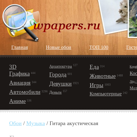
Главная
Новые обои
ТОП 100
Гост
3D
127
Еда
Архитектура
Кора
314
Графика
Ко
Города
444
601
Животные
1488
Авиация
Лёд /
Девушки
344
1921
Игры
1003
Мот
Автомобили
157
Деньги
3296
Компьютерные
242
Аниме
536
Обои
/
Музыка
/ Гитара акустическая