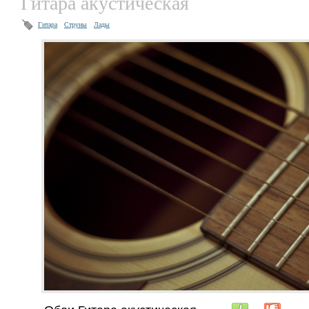
Гитара акустическая
Гитара
Струны
Лады