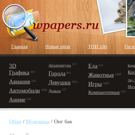
Главная
Новые обои
ТОП 100
Гост
3D
127
Еда
Архитектура
Кора
314
Графика
Ко
Города
444
601
Животные
1488
Авиация
Лёд /
Девушки
344
1921
Игры
1003
Мот
Автомобили
157
Деньги
3296
Компьютерные
242
Аниме
536
Обои
/
Мужчины
/ Онг бак