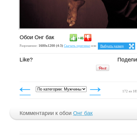
Обои Онг бак
+46
Разрешение:
1600х1200 (4:3)
Скачать оригинал
или
Выбрать размер
Ваше разрешение:
Не оп
Like?
Подели
5:4
25:
1280x1024
1600x1280
4:3
1024x768
1152x864
1280x960
1400x1050
1600x1200
172 из 18
Комментарии к обои
Онг бак