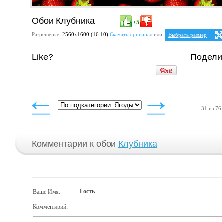
Обои Клубника
+5
Разрешение:
2560х1600 (16:10)
Скачать оригинал
или
Выбрать размер
Ваше разрешение:
Не 
Like?
Подели
5:4
2
1280x1024
1600x1280
1920x1536
2048x1638
2560x2048
4:3
1024x768
1152x864
31 из 76
1280x960
1400x1050
1600x1200
1920x1440
2048x1536
2560x1920
Комментарии к обои
Клубника
Гость
Ваше Имя:
Комментарий: