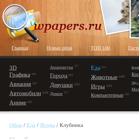
Главная
Новые обои
ТОП 100
Гост
3D
127
Еда
Архитектура
Кора
314
Графика
Ко
Города
444
601
Животные
1488
Авиация
Лёд /
Девушки
344
1921
Игры
1003
Мот
Автомобили
157
Деньги
3296
Компьютерные
242
Аниме
536
Обои
/
Еда
/
Ягоды
/ Клубника