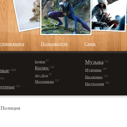
стевая книга
Пользователи
Cвязь
67
Музыка
Корабли
312
Космос
242
ные
185
Мужчины
1488
95
Лёд / Вода
113
Насекомые
1003
132
Мотоциклы
186
Настроения
терные
242
я Полиция