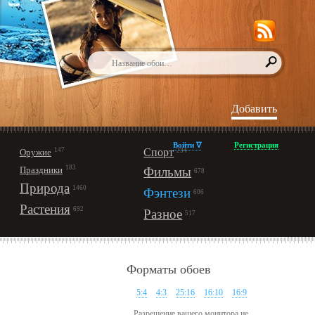
Добавить
Войти ∇
Регистрация
147
Спорт
Оружие
234
183
Праздники
Фильмы
678
Природа
1460
Фэнтези
606
Растения
692
Разное
517
Форматы обоев
5:4
4:3
25:16
16:10
16:9
Разрешение вашего монитора не