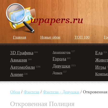
Главная
Новые обои
ТОП 100
Го
3D Графика
127
Еда
Архитектура
444
314
Города
601
Авиация
Живот
344
Девушки
1921
Автомобили
Игры
3296
157
Деньги
Аниме
Компью
536
Обои
/
Фэнтези
/
Фэнтези - Девушки
/ Откровенна
Откровенная Полиция