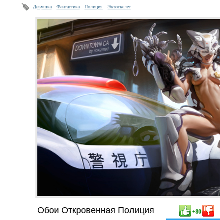
Девушка
Фантастика
Полиция
Экзоскелет
Обои Откровенная Полиция
+80