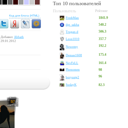
Топ 10 пользователей
Пользователь
Рейтинг
Код для блога (HTML)
1841.9
FreshMan
540.2
dpt_sakha
506.3
Trugan-d
Добавил:
Abbath
357.7
Leon1010
29.01.2012
192.2
Nowotny
175.4
Deman1608
161.4
NevFeLL
Phenomen
98
96
boryusig2
SuslayK
82.3