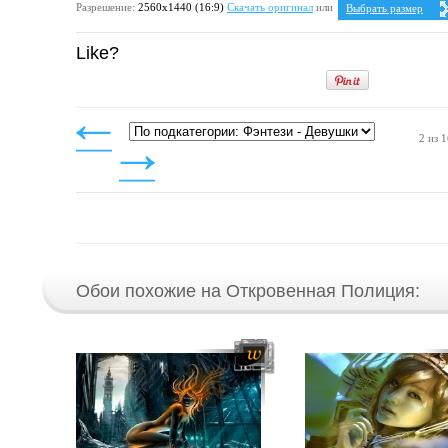
Разрешение:
2560х1440 (16:9)
Скачать оригинал
или
Выбрать размер
Ваше разрешение:
Не
Like?
5:4
1280x1024
1600x1280
1920x1536
2048x1638
2560x2048
4:3
2 из 
1024x768
1152x864
1280x960
1400x1050
1600x1200
1920x1440
2048x1536
2560x1920
Обои похожие на Откровенная Полиция: