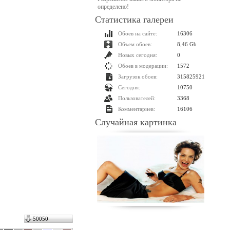
определено!
Статистика галереи
Обоев на сайте:
16306
Объем обоев:
8,46 Gb
Новых сегодня:
0
Обоев в модерации:
1572
Загрузок обоев:
315825921
Сегодня:
10750
Пользователей:
3368
Комментариев:
16106
Случайная картинка
50050