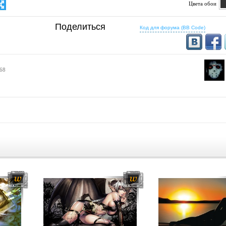
Цвета обои
 определено
Поделиться
25:16
16:10
Код для форума (BB Code)
1200x768
1280x800
1500x1000
1440x900
1600x1024
1536x960
1920x1280
1680x1050
2300x1530
1920x1200
2560x1600
168
16:9
1280x720
1366x768
1600x900
1920x1080
2048x1152
2560x1440