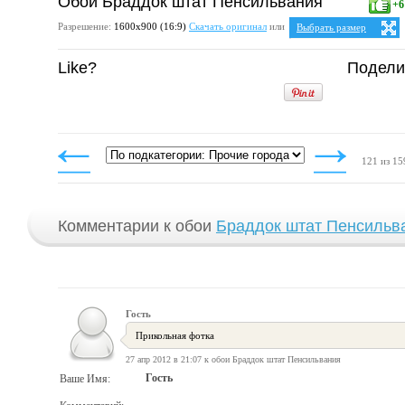
Обои Браддок штат Пенсильвания
+6
Разрешение:
1600х900 (16:9)
Скачать оригинал
или
Выбрать размер
Ваше разрешение:
Не оп
Like?
Подели
5:4
25:
1280x1024
1600x1280
4:3
1024x768
1152x864
1280x960
1400x1050
1600x1200
121 из 15
Комментарии к обои
Браддок штат Пенсильв
Гость
Прикольная фотка
27 апр 2012 в 21:07 к обои Браддок штат Пенсильвания
Гость
Ваше Имя: