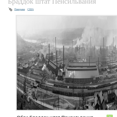
Браддок штат Пенсильвания
Панорама
США