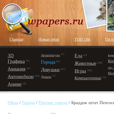
Главная
Новые обои
ТОП 100
Гост
3D
127
Еда
Архитектура
Кора
314
Графика
Ко
Города
444
601
Животные
1488
Авиация
Лёд /
Девушки
344
1921
Игры
1003
Мот
Автомобили
157
Деньги
3296
Компьютерные
242
Аниме
536
Обои
/
Города
/
Прочие города
/ Браддок штат Пенси