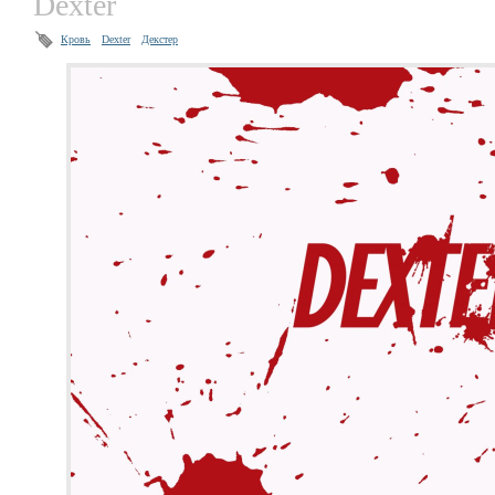
Dexter
Кровь
Dexter
Декстер