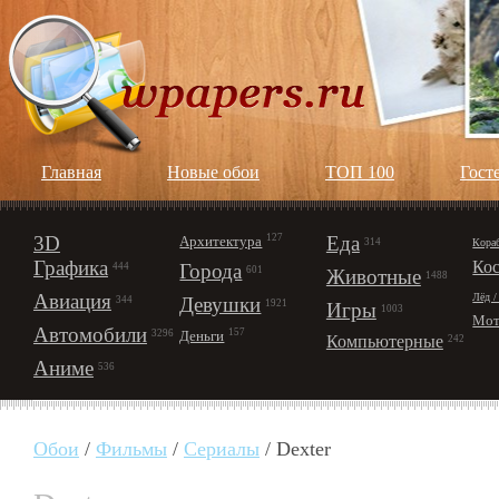
Главная
Новые обои
ТОП 100
Гост
3D
127
Еда
Архитектура
Кора
314
Графика
Ко
Города
444
601
Животные
1488
Авиация
Лёд /
Девушки
344
1921
Игры
1003
Мот
Автомобили
157
Деньги
3296
Компьютерные
242
Аниме
536
Обои
/
Фильмы
/
Сериалы
/ Dexter