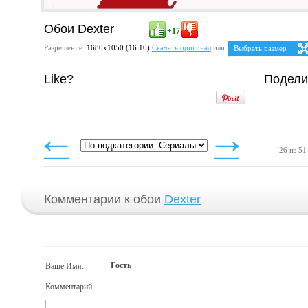
Обои Dexter
+17
Разрешение:
1680х1050 (16:10)
Скачать оригинал
или
Выбрать размер
Ваше разрешение:
Не 
Like?
Подели
5:4
2
1280x1024
1600x1280
4:3
1024x768
1152x864
1280x960
1400x1050
1600x1200
26 из 51
Комментарии к обои
Dexter
Гость
Ваше Имя:
Комментарий: