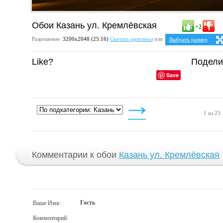
Обои Казань ул. Кремлёвская
+2
Разрешение:
3200х2048 (25:16)
Скачать оригинал
или
Выбрать размер
Ваше разрешение:
Не 
Like?
Подели
5:4
2
1280x1024
1600x1280
Save
1920x1536
2048x1638
2560x2048
4:3
1024x768
1152x864
1 из 23
1280x960
1400x1050
1600x1200
1920x1440
2048x1536
2560x1920
3200x2400
Комментарии к обои
Казань ул. Кремлёвская
Гость
Ваше Имя:
Комментарий: