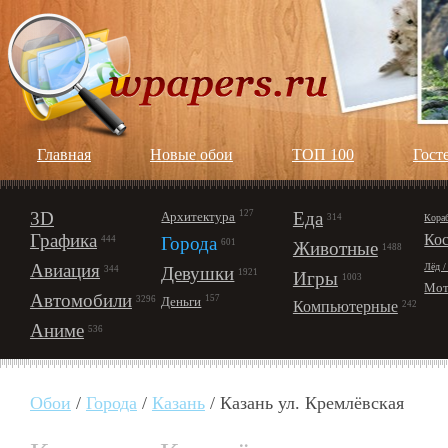
Главная
Новые обои
ТОП 100
Гост
3D
127
Еда
Архитектура
Кора
314
Графика
Ко
Города
444
601
Животные
1488
Авиация
Лёд /
Девушки
344
1921
Игры
1003
Мот
Автомобили
157
Деньги
3296
Компьютерные
242
Аниме
536
Обои
/
Города
/
Казань
/ Казань ул. Кремлёвская