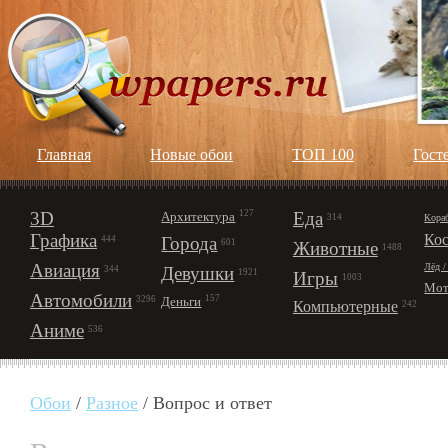
Главная
Новые обои
ТОП 100
Гост
3D
127
Еда
Архитектура
Кора
314
Графика
Ко
Города
444
601
Животные
1488
Авиация
Лёд /
Девушки
344
1921
Игры
1003
Мот
Автомобили
157
Деньги
3296
Компьютерные
242
Аниме
536
Обои
/
Разное
/ Вопрос и ответ