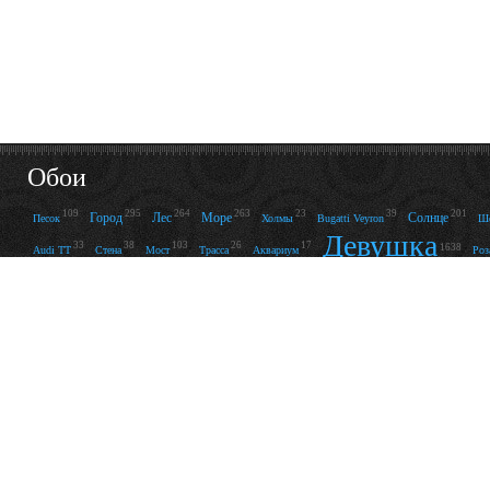
Обои
109
295
264
263
23
39
201
Город
Лес
Море
Солнце
Песок
Холмы
Bugatti Veyron
Шо
Девушка
33
38
103
26
17
1638
Audi TT
Стена
Мост
Трасса
Аквариум
Роз
157
12
22
65
45
22
167
Цветок
Красавица
Красотка
Певица
Фото
Франция
Брюнетка
Но
307
23
42
210
52
86
14
Взгляд
Блондинка
Губы
Постель
Диван
Сиськи
Темнота
Акт
16
232
12
13
18
26
25
70
Ночь
Силуэт
Грусть
Романтика
Причал
Кресло
Поза
Океан
© 2009 — 2026 “WPAPERS.RU” -
Wallpapers