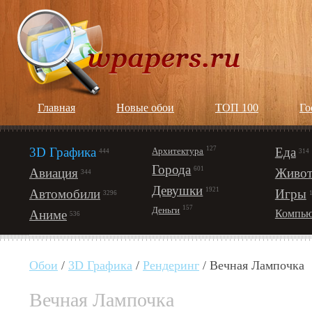
Главная
Новые обои
ТОП 100
Го
3D Графика
127
Еда
Архитектура
444
314
Города
601
Авиация
Живот
344
Девушки
1921
Автомобили
Игры
3296
157
Деньги
Аниме
Компью
536
Обои
/
3D Графика
/
Рендеринг
/ Вечная Лампочка
Вечная Лампочка