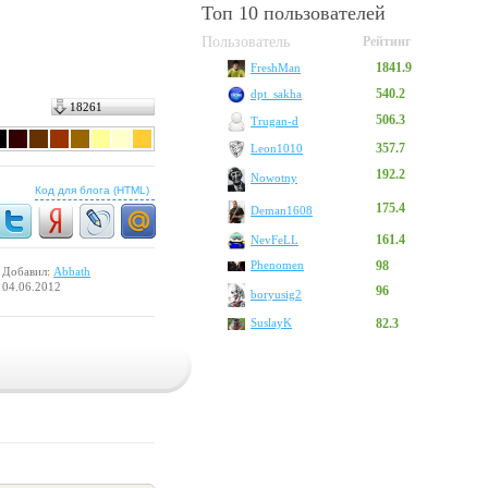
Топ 10 пользователей
Пользователь
Рейтинг
1841.9
FreshMan
540.2
dpt_sakha
18261
506.3
Trugan-d
357.7
Leon1010
192.2
Nowotny
Код для блога (HTML)
175.4
Deman1608
161.4
NevFeLL
Phenomen
98
Добавил:
Abbath
04.06.2012
96
boryusig2
SuslayK
82.3