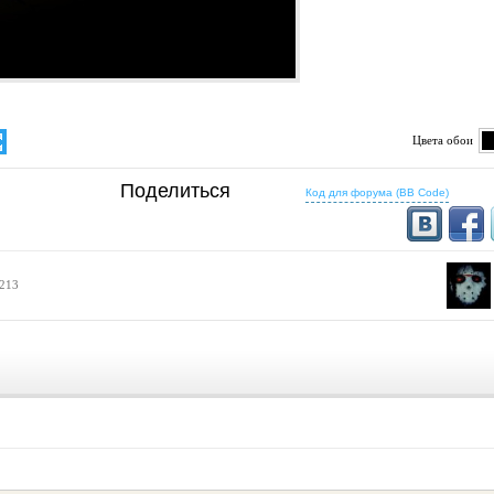
Цвета обои
определено
Поделиться
5:16
16:10
Код для форума (BB Code)
1200x768
1280x800
1500x1000
1440x900
1600x1024
1536x960
16:9
1280x720
1366x768
 213
1600x900