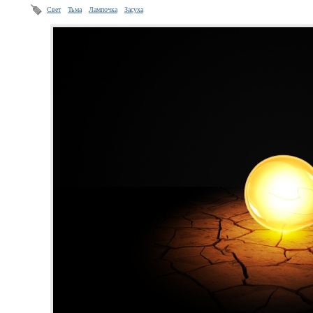
Свет
Тьма
Лампочка
Засуха