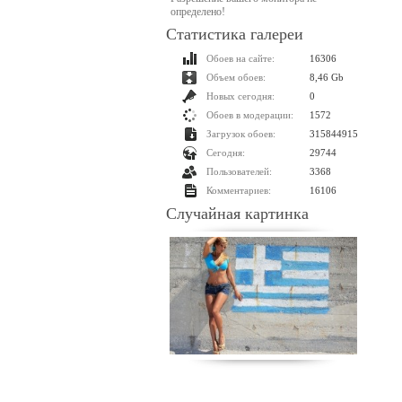
определено!
Статистика галереи
Обоев на сайте:
16306
Объем обоев:
8,46 Gb
Новых сегодня:
0
Обоев в модерации:
1572
Загрузок обоев:
315844915
Сегодня:
29744
Пользователей:
3368
Комментариев:
16106
Случайная картинка