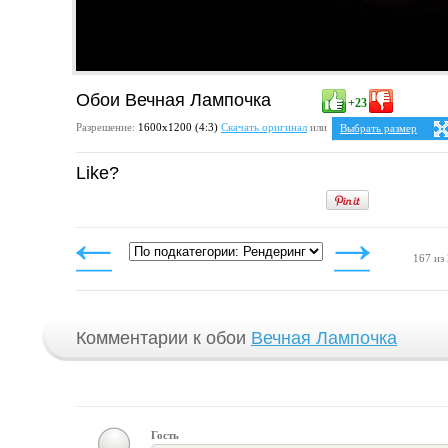
Обои Вечная Лампочка
+23
Разрешение:
1600х1200 (4:3)
Скачать оригинал
или
Выбрать размер
Ваше разрешение:
Не 
Like?
5:4
2
1280x1024
1600x1280
4:3
1024x768
1152x864
1280x960
167 из
1400x1050
1600x1200
Комментарии к обои
Вечная Лампочка
Гость