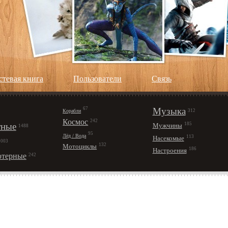
стевая книга
Пользователи
Cвязь
67
Музыка
Корабли
312
Космос
242
ные
185
Мужчины
1488
95
Лёд / Вода
113
Насекомые
1003
132
Мотоциклы
186
Настроения
терные
242