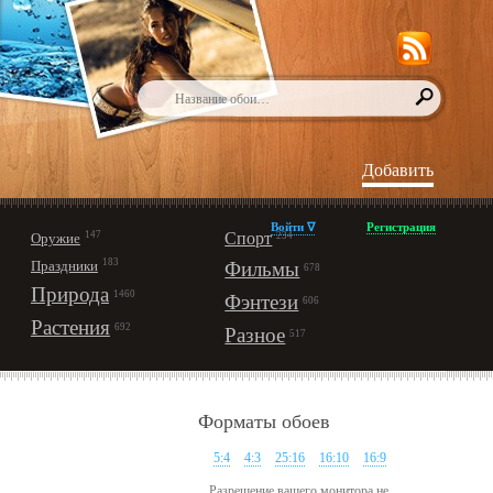
Добавить
Войти ∇
Регистрация
147
Спорт
Оружие
234
183
Праздники
Фильмы
678
Природа
1460
Фэнтези
606
Растения
692
Разное
517
Форматы обоев
5:4
4:3
25:16
16:10
16:9
Разрешение вашего монитора не