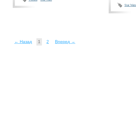
Star Wars
← Назад
1
2
Вперед →