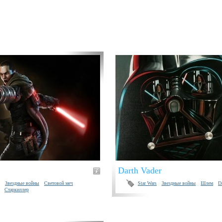
Darth Vader
Звездные войны
Световой меч
Star Wars
Звездные войны
Шлем
D
Старкиллер