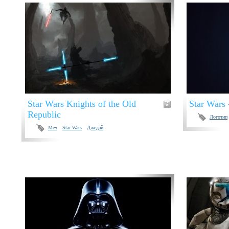
Star Wars Knights of the Old
Star Wars
Republic
Логотип
Меч
Star Wars
Джедай