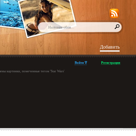
Добавить
Войти ∇
Регистрация
ены картинки, помеченные тегом 'Star Wars'