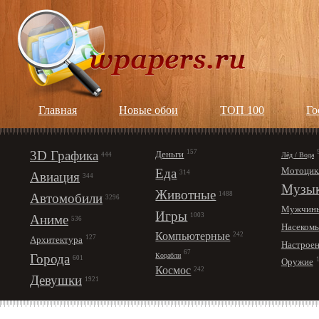
Главная
Новые обои
ТОП 100
Го
3D Графика
157
Деньги
Лёд / Вода
444
Мотоцик
Еда
314
Авиация
344
Музы
Животные
1488
Автомобили
3296
Мужчин
Игры
1003
Аниме
536
Насеком
Компьютерные
242
127
Архитектура
Настрое
67
Корабли
Города
601
Оружие
Космос
242
Девушки
1921