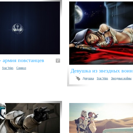
 - армия повстанцев
Star Wars
Символ
Девушка из звездных воин
Девушка
Star Wars
Звездные войны