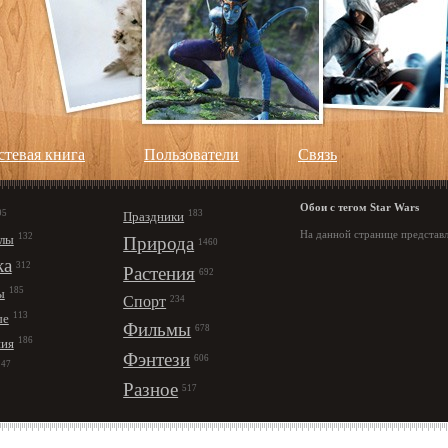
стевая книга
Пользователи
Cвязь
Обои с тегом Star Wars
95
183
Праздники
На данной странице представл
132
лы
Природа
1460
ка
312
Растения
692
185
ы
Спорт
234
113
ые
Фильмы
678
186
ния
Фэнтези
606
147
Разное
517