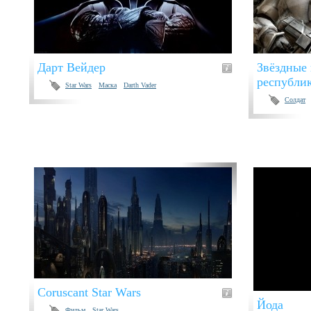
Дарт Вейдер
Звёздные 
республи
Star Wars
Маска
Darth Vader
Солдат
Coruscant Star Wars
Йода
Фильм
Star Wars