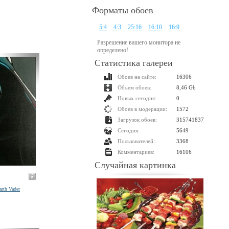
Форматы обоев
5:4
4:3
25:16
16:10
16:9
Разрешение вашего монитора не
определено!
Статистика галереи
Обоев на сайте:
16306
Объем обоев:
8,46 Gb
Новых сегодня:
0
Обоев в модерации:
1572
Загрузок обоев:
315741837
Сегодня:
5649
Пользователей:
3368
Комментариев:
16106
Случайная картинка
arth Vader