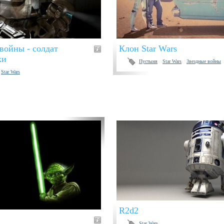
войны - солдат
Клон Star Wars
ки
Пустыня
Star Wars
Звездные войны
Star Wars
R2d2
Star Wars