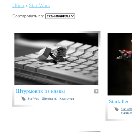
Обои
/
Star Wars
Сортировать по:
Штурмовик из клавы
Star Wars
Штурмовик
Клавиатура
Starkiller
Star Wars
Starkiller