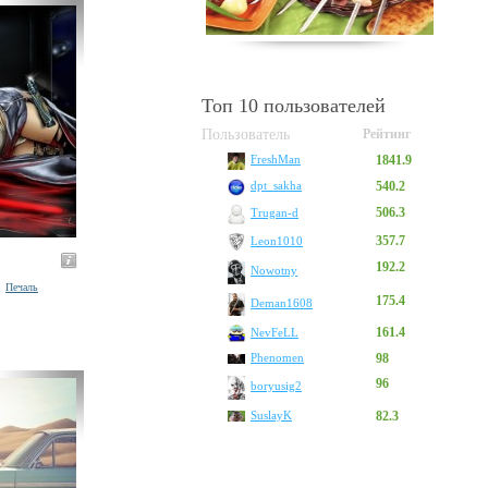
Топ 10 пользователей
Пользователь
Рейтинг
1841.9
FreshMan
540.2
dpt_sakha
506.3
Trugan-d
357.7
Leon1010
192.2
Nowotny
Печаль
175.4
Deman1608
161.4
NevFeLL
Phenomen
98
96
boryusig2
SuslayK
82.3