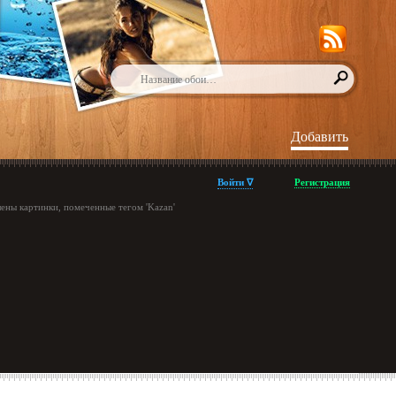
Добавить
Войти ∇
Регистрация
ены картинки, помеченные тегом 'Kazan'