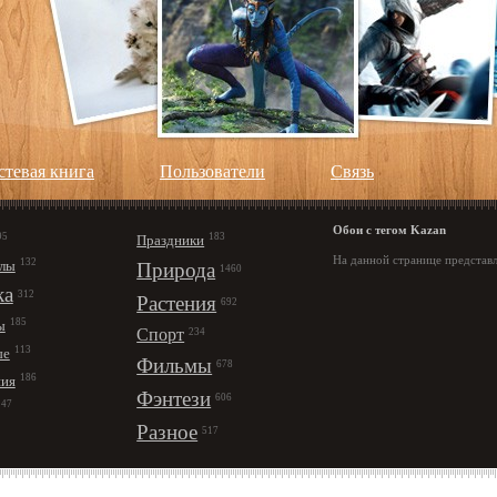
стевая книга
Пользователи
Cвязь
Обои с тегом Kazan
95
183
Праздники
На данной странице представл
132
лы
Природа
1460
ка
312
Растения
692
185
ы
Спорт
234
113
ые
Фильмы
678
186
ния
Фэнтези
606
147
Разное
517