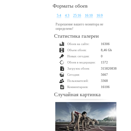
Форматы обоев
5:4
4:3
25:16
16:10
16:9
Разрешение вашего монитора не
определено!
Статистика галереи
Обоев на сайте:
16306
Объем обоев:
8,46 Gb
Новых сегодня:
0
Обоев в модерации:
1572
Загрузок обоев:
315820838
Сегодня:
5667
Пользователей:
3368
Комментариев:
16106
Случайная картинка