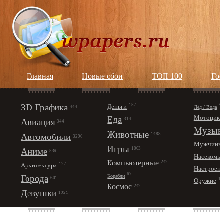
Главная
Новые обои
ТОП 100
Го
3D Графика
157
Деньги
Лёд / Вода
444
Мотоцик
Еда
314
Авиация
344
Музы
Животные
1488
Автомобили
3296
Мужчин
Игры
1003
Аниме
536
Насеком
Компьютерные
242
127
Архитектура
Настрое
67
Корабли
Города
601
Оружие
Космос
242
Девушки
1921