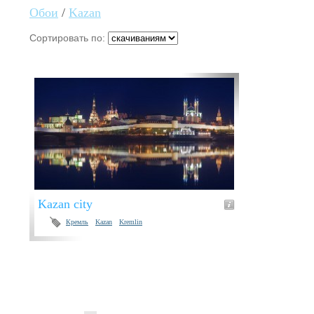
Обои
/
Kazan
Сортировать по:
Kazan city
Кремль
Kazan
Kremlin