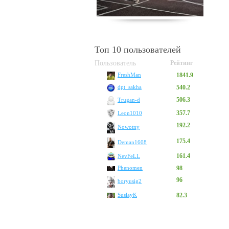
Топ 10 пользователей
Пользователь
Рейтинг
1841.9
FreshMan
540.2
dpt_sakha
506.3
Trugan-d
357.7
Leon1010
192.2
Nowotny
175.4
Deman1608
161.4
NevFeLL
Phenomen
98
96
boryusig2
SuslayK
82.3